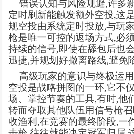
错误认知与风险规避,许多
定时刷新能触发额外空投,这
规空投由系统定时投放,与玩家
枪是唯一可控的返场方式,必
持续的信号,即使在舔包后也
迅捷,并规划好撤离路线,避免
高级玩家的意识与终极运用
空投是战略拼图的一环,它不
场、掌控节奏的工具,有时,他
转而夺取其他队伍用信号枪召唤
收渔利,在竞赛的最终阶段,一
击枪,往往就能决定冠军归属