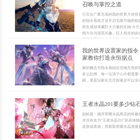
召唤与掌控之道
引言在广袤无垠的我的世界方块世界
的指令系统才是开启无限可能的钥匙
然生成却潜藏巨大力量的生物,今天
细方法与深层乐趣。巨人指令的由
它拥有高达十二个方块的惊人身高,..
我的世界设置家的指令
家教你打造永恒据点
家的概念与指令基础在浩瀚无垠的
多么壮阔，每一位浪子心中都需要
砌，更是玩家在无尽探索后可以安心
王者水晶201要多少
副标题：揭开荣耀水晶商店的终极
并没有名为“王者水晶201”的具
皮肤或英雄，而获取荣耀水晶需要参.