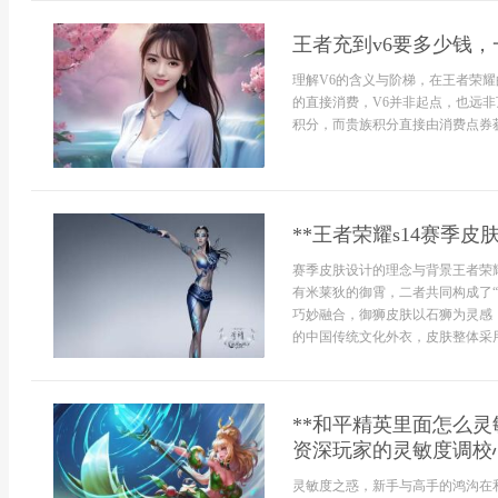
王者充到v6要多少钱
理解V6的含义与阶梯，在王者荣
的直接消费，V6并非起点，也远
积分，而贵族积分直接由消费点券获得
**王者荣耀s14赛季
赛季皮肤设计的理念与背景王者荣
有米莱狄的御霄，二者共同构成了
巧妙融合，御狮皮肤以石狮为灵感
的中国传统文化外衣，皮肤整体采用
**和平精英里面怎么
资深玩家的灵敏度调校心
灵敏度之惑，新手与高手的鸿沟在