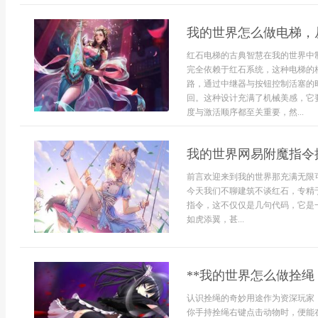
我的世界怎么做电梯，
红石电梯的古典智慧在我的世界中
完全依赖于红石系统，这种电梯的
路，通过中继器与按钮控制活塞的
回。这种设计充满了机械美感，它
度与激活顺序都至关重要，然...
我的世界网易附魔指令
前言欢迎来到我的世界那充满无限
今天我们不聊建筑不谈红石，专精
指令，这不仅仅是几句代码，它是
如虎添翼，甚...
**我的世界怎么做拴绳
认识拴绳的奇妙用途作为资深玩家
你手持拴绳右键点击动物时，便能