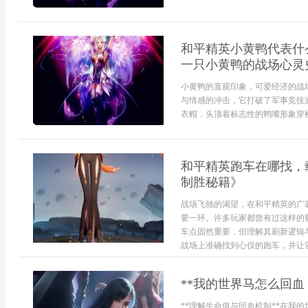
和平精英小黄鸭代表什
一只小黄鸭的战场心灵
小黄鸭的直观印象，可爱经济的战
与情感的冲击，它打破了军事竞技
衣帽，头顶着标志性的鸭嘴形象穿梭
和平精英跑车在哪找，
制胜秘籍》
战场飞驰的渴望，在和平精英的广
要一环。许多玩家都曾有过这样的
车点固然重要，但理解其刷新逻辑
战场上准确找到心仪的跑车，并让它
**我的世界马怎么回血
**理解生命值与回血机制**在我