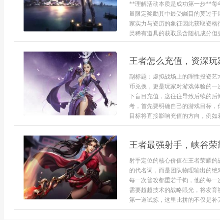
**理解活动本质是成功第一步**
量限定奖励其中最受瞩目的莫过于
家实力与资历的象征因此获取资格
类稀有道具的获取虽含随机成分但更
王者怎么充值，资深玩
副标题：虚拟战场上的理性投资艺
币兑换，更是玩家对游戏体验的一
下盲目充值，这往往导致后续的后
考，首先要明确自己的游戏目标，
目标将直接影响充值的方向，例如若你
王者最强射手，峡谷荣
射手定位的核心价值在王者荣耀的
的代名词，而是团队物理输出的绝
每一次普攻都重若千钧，他的每一
需要超越技术的战略眼光，将发育
第一道试炼，这里比拼的不仅是补刀的