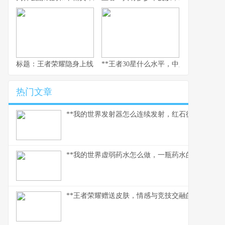
标题：王者荣耀隐身上线，一个资深玩家的战略视野与心灵独白
**王者30星什么水平，中坚力量的荣耀与
热门文章
**我的世界发射器怎么连续发射，红石循环的奥妙解
**我的世界虚弱药水怎么做，一瓶药水的救赎之路
**王者荣耀赠送皮肤，情感与竞技交融的独特纽带*