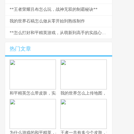
**王者荣耀吕布怎么玩，战神无双的制霸秘诀**
我的世界石稿怎么做从零开始到熟练制作
**怎么打好和平精英游戏，从萌新到高手的实战心法**
热门文章
和平精英怎么带皮肤，实战与风格的平衡艺术副标题，从仓库到战
我的世界怎么上传地图，资深玩家分享
为什么游戏的和平精英，战术竞技浪潮中的独特答案
王者一共有多少个皮肤，数字背后的荣