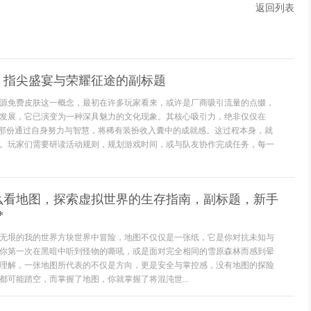
返回列表
，指尖盛宴与荣耀征途的副标题
源免费皮肤这一概念，最初在许多玩家看来，或许是厂商吸引流量的点缀，
发展，它已演变为一种深具魅力的文化现象。其核心吸引力，绝非仅仅在
于那份通过自身努力与智慧，将稀有装扮收入囊中的成就感。这过程本身，就
。玩家们需要研读活动规则，规划游戏时间，或与队友协作完成任务，每一
怎么看地图，探索虚拟世界的生存指南，副标题，新手
*
无垠的我的世界方块世界中冒险，地图不仅仅是一张纸，它是你对抗未知与
你第一次在黑暗中听到怪物的嘶吼，或是面对完全相同的雪原森林而感到晕
理解，一张地图所代表的不仅是方向，更是安全与掌控感，没有地图的探险
都可能踏空，而掌握了地图，你就掌握了将混沌世...