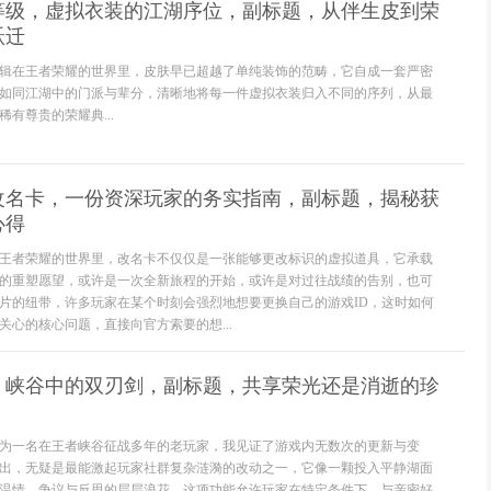
等级，虚拟衣装的江湖序位，副标题，从伴生皮到荣
跃迁
辑在王者荣耀的世界里，皮肤早已超越了单纯装饰的范畴，它自成一套严密
如同江湖中的门派与辈分，清晰地将每一件虚拟衣装归入不同的序列，从最
有尊贵的荣耀典...
改名卡，一份资深玩家的务实指南，副标题，揭秘获
心得
王者荣耀的世界里，改名卡不仅仅是一张能够更改标识的虚拟道具，它承载
的重塑愿望，或许是一次全新旅程的开始，或许是对过往战绩的告别，也可
片的纽带，许多玩家在某个时刻会强烈地想要更换自己的游戏ID，这时如何
关心的核心问题，直接向官方索要的想...
，峡谷中的双刃剑，副标题，共享荣光还是消逝的珍
为一名在王者峡谷征战多年的老玩家，我见证了游戏内无数次的更新与变
出，无疑是最能激起玩家社群复杂涟漪的改动之一，它像一颗投入平静湖面
温情、争议与反思的层层浪花，这项功能允许玩家在特定条件下，与亲密好