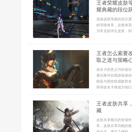
王者荣耀皮肤
耀典藏的段位
浅谈皮肤等级的划分逻
的等级体系，这套体系
为常见的伴生皮肤，到稀
王者怎么索要
取之道与策略
改名卡的意义与价值在
着玩家对自我游戏身份
能是与朋友组成默契名
获得改名卡便成为他们
王者皮肤共享
藏
皮肤共享模式的登场作
革，皮肤共享功能的推
的石子，激起了便利、