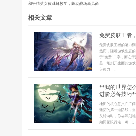
和平精英女孩跳舞教学，舞动战场新风尚
相关文章
免费皮肤王者
免费皮肤王者的魅力溯
然而，随着游戏生态的
于“免费”二字，而在
是一场别开生面的游戏
份努力，...
**我的世界
进阶必备技巧*
地图的核心意义在广阔
迷茫的第一道防线，当
头转向时，你会深刻地
如同蒙眼行走，每一步