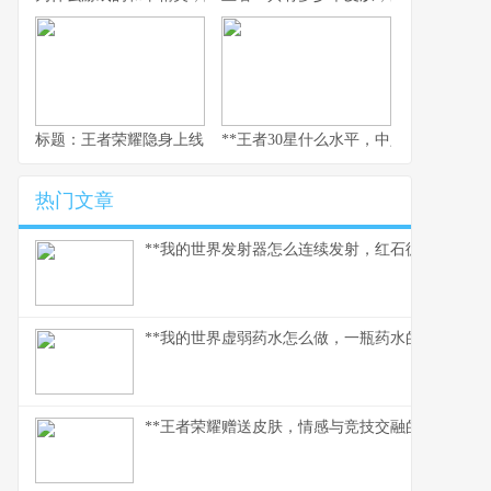
标题：王者荣耀隐身上线，一个资深玩家的战略视野与心灵独白
**王者30星什么水平，中坚力量的荣耀与
热门文章
**我的世界发射器怎么连续发射，红石循环的奥妙解
**我的世界虚弱药水怎么做，一瓶药水的救赎之路
**王者荣耀赠送皮肤，情感与竞技交融的独特纽带*