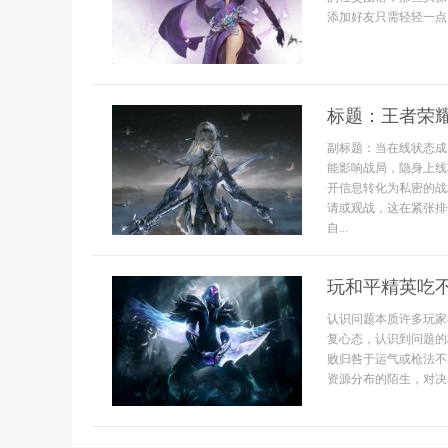
添加好友只需轻轻一点，
标题：王者荣
副标题：当在线状态成
能影响战局，隐身上线
开信息转化为私密的战
请或观战，这在紧张排
自...
玩和平精英吃
认识问题本质许多玩家
复心态，认识到问题的
败归咎于运气或枪法不
资源分布的陌生，对决赛