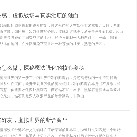
伤感，虚拟战场与真实泪痕的独白
只剩回忆回响孤寂的跳伞时刻，那片熟悉的天空如今看来竟如此辽阔，耳畔
微震颤，如同每一次战役前的心跳，航线划过地图，从军事基地到P城，从山
都曾是与她们共同奋战过的土地，如今只剩我一人独自跳下，开伞，俯瞰，
战术的地图，在夕阳渲染下竟显出一种苍凉的壮美，熟悉的房区，...
台怎么做，探秘魔法强化的核心奥秘
魔法世界的第一步在我的世界中制作附魔台，是游戏进程的一个关键转折
将从生存层面，跃升至装备强化的魔法领域，制作附魔台本身并不复杂，但
智慧，你需要收集四块黑曜石，两颗钻石和一本书，黑曜石需要水与岩浆相
心采集，钻石则是深入矿洞寻觅的珍贵奖赏，书则由...
戏好友，虚拟世界的断舍离**
的情感洗牌**游戏社交的羁绊在王者荣耀的世界里，游戏好友列表是一个独特
背后，或许是一起通宵上分的战友，或许是某次对局后惺惺相惜的陌生人，