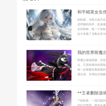
和平精英女生
副标题，当枪火熄灭后
是呼啸的风声，机身微
谷到雨林，每一个坐标
这片承载了无数欢笑与
我的世界附魔
附魔台基础搭建，启动
点，它意味着你的冒险
每一步都凝结着探索的
遇生成，并用钻石镐耐
**王者删除游
**副标题，一场沉默
的社交图谱，那些头像