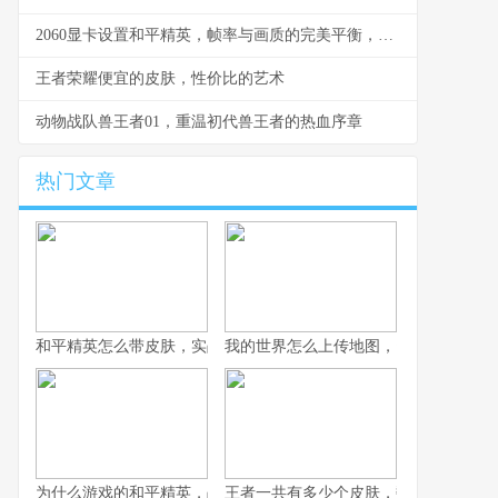
2060显卡设置和平精英，帧率与画质的完美平衡，一个资深玩家的实战指南
王者荣耀便宜的皮肤，性价比的艺术
动物战队兽王者01，重温初代兽王者的热血序章
热门文章
和平精英怎么带皮肤，实战与风格的平衡艺术副标题，从仓库到战
我的世界怎么上传地图，资深玩家分享
为什么游戏的和平精英，战术竞技浪潮中的独特答案
王者一共有多少个皮肤，数字背后的荣