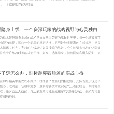
一个虚拟世界的联结便...
耀隐身上线，一个资深玩家的战略视野与心灵独白
为战术筹码隐身上线的战术意义在王者荣耀的竞技世界里，每一个细节都可
功能的出现，远非一个简单的状态切换，它巧妙地将玩家的在线状态，从公
术筹码，过去，亮起的在线标识如同擂响的战鼓，会立刻引来好友的组队邀
位或专注练习时可能成为干扰，如今，选择隐身，就如同刺客潜入阴影，为
不了鸡怎么办，副标题突破瓶颈的实战心得
在和平精英中屡次吃不到鸡，往往会产生强烈的挫败感，其实首要步骤是平
核心，吃鸡是一场概率游戏，胜利需要技术意识运气三者的结合，单纯将失
准，是片面且无益的，真正的瓶颈可能隐藏在游戏理解的深处，例如对地图
圈局势的...