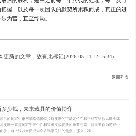
这最后的胜利，是由之前每一个兵线的处理，每一次野
的把握，以及每一次团队的默契所累积而成，真正的进
步步为营，直至终局。
新的文章，故有此标记(2026-05-14 12:15:34)
返回列表
斯多少钱，未来载具的价值博弈
背后的玩家生态与策略选择特拉斯皮肤的市场定位在和平精英这款风靡全球
具皮肤一直是玩家彰显个性和追求实战优势的重要元素，特拉斯作为游戏中
皮肤，自上线以来便成为众多玩家关注的焦点，那么，和...