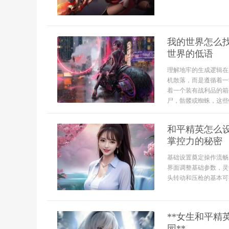
我的世界怎么
世界的低语
理解地牢的生成逻辑在
机散落，而是遵循着一
着一个装有战利品的箱
尸，骷髅或蜘蛛，这些特
和平精英怎么
掌控力的秘密
基础设置奠定操作流畅
界面调整基础参数，灵
头转动和压枪的基本可控
**女生和平
园**