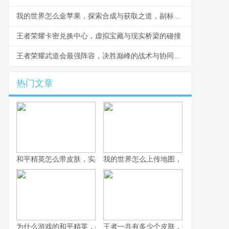
我的世界怎么金苹果，探索合成与获取之道，副标题生存与荣耀的终极象征
王者荣耀卡密兑换中心，虚拟宝藏与现实桥梁的碰撞
王者荣耀武道会最强阵容，决胜巅峰的战术与协同之道
热门文章
和平精英怎么带皮肤，实战与风格的平衡艺术副标题，从仓库到战
我的世界怎么上传地图，资深玩家分享
为什么游戏的和平精英，战术竞技浪潮中的独特答案
王者一共有多少个皮肤，数字背后的荣