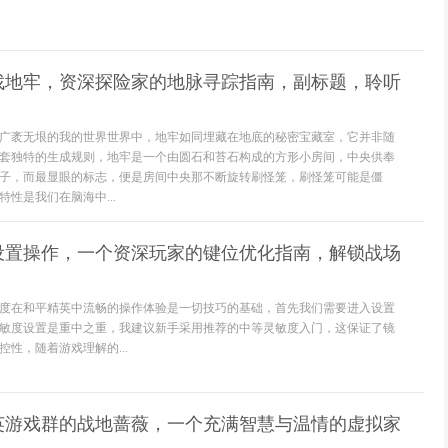
找地牢，资深探险家的地脉寻踪指南，副标题，聆听
广袤无垠的我的世界世界中，地牢如同埋藏在地底的秘密宝藏室，它并非随
套独特的生成规则，地牢是一个由圆石和苔石构成的方形小房间，中央供奉
子，而最显眼的标志，便是房间中央那不断旋转刷怪笼，刷怪笼可能是僵
性是我们在脑海中...
设置操作，一个资深玩家的键位优化指南，解锁战场
度在和平精英中流畅的操作体验是一切技巧的基础，首先我们需要进入设置
敏度设置是重中之重，我建议新手采用推荐的中等灵敏度入门，这保证了镜
性，随着游戏理解的...
精英游戏群的战地蔷薇，一个充满智慧与温情的虚拟家