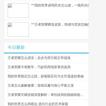
**我的世界虚弱药水怎么做，一瓶药水的救赎之路
**王者荣耀赠送皮肤，情感与竞技交融的独特纽带*
今日最新
王者荣耀怎么进攻：步步为营方能主宰战场
王者荣耀卡墙教学，巧妙利用地形掌控战局
我的世界陨石怎么找，探索陨石坑与太空遗迹的奥秘
王者怎么破解健康：游戏乐趣与身心平衡之道
王者荣耀天赋技能深度解析：掌控战局的隐秘钥匙，副标题：从技能选择到战场主宰的进阶之道。
我的世界怎么倒着走,逆向行走的艺术探索