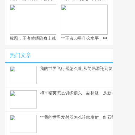
标题：王者荣耀隐身上线，一个资深玩家的战略视野与心灵独白
**王者30星什么水平，中坚力量的荣耀与
热门文章
我的世界飞行器怎么造,从简易滑翔到复杂引擎
和平精英怎么训练锁头，副标题，从新手到高手的
**我的世界发射器怎么连续发射，红石循环的奥妙解