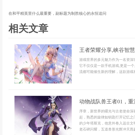
在和平精英里什么最重要，副标题为制胜核心的永恒追问
相关文章
王者荣耀分享,峡谷智
游戏世界的多元魅力作为一名资深
它不仅仅是一款手机游戏,更是一
流都可能催生新的理解，这款游戏将无
动物战队兽王者01，
序章，新世界的曙光与古老使命深
起，熟悉的旋律如钥匙打开记忆之
的少年塔斯克，他意外卷入远古文
老石碑闪耀，五道兽形光辉冲天而起