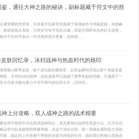
图鉴，通往大神之路的秘诀，副标题藏于符文中的胜
王者荣耀的世界里，许多新手玩家常常痴迷于英雄操作与华丽皮肤，却忽略
，那便是铭文系统，它绝非可有可无的点缀，而是开局即存在的巨大优势，
相当于比对手多出一件无形的强力装备，这份领...
季皮肤回忆录，冰封战神与热血时代的烙印
者荣耀s4赛季皮肤，每个老玩家的脑海里，定然会瞬间浮现出那个身披湛蓝
身影，关羽的冰封战神，这款皮肤早已超越了赛季奖励的范畴，它凝固了一
至今仍是无数玩家心中无可替代的信仰之作，记得当...
战神上分攻略，双人成神之路的战术精要
要在和平精英中冲击双排战神段位，首先要明白战神究竟是什么，它不仅仅
略运营与队友默契的终极考验，在这个顶尖分段，每一局都会遇到实力强劲
可取，稳定的上分依赖于明智的决策与持续的生存，因此我们的核心思路必