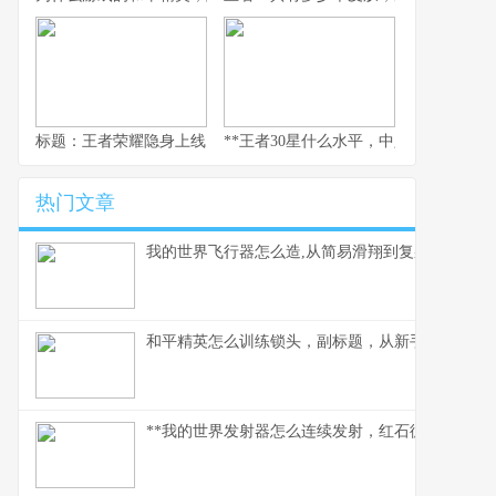
标题：王者荣耀隐身上线，一个资深玩家的战略视野与心灵独白
**王者30星什么水平，中坚力量的荣耀与
热门文章
我的世界飞行器怎么造,从简易滑翔到复杂引擎
和平精英怎么训练锁头，副标题，从新手到高手的
**我的世界发射器怎么连续发射，红石循环的奥妙解