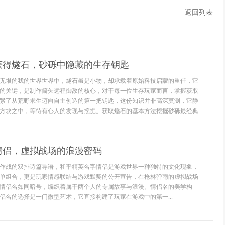
返回列表
获得燧石，砂砾中隐藏的生存钥匙
无垠的我的世界世界中，燧石虽是小物，却承载着原始科技启蒙的重任，它
的关键，是制作箭矢远程御敌的核心，对于每一位生存玩家而言，掌握获取
紧了从荒野求生迈向自主创造的第一把钥匙，这份知识并非高深莫测，它静
方块之中，等待有心人的发现与挖掘。获取燧石的基本方法挖掘砂砾最经典
情侣，虚拟战场的浪漫密码
作战的双排诗篇导语，和平精英名字情侣是游戏世界一种独特的文化现象，
单组合，更是玩家情感联结与游戏默契的公开宣告，在枪林弹雨的虚拟战场
情侣名如同暗号，编织着属于两个人的专属故事与浪漫。情侣名的美学构
侣名的选择是一门微型艺术，它直接构建了玩家在游戏中的第一...