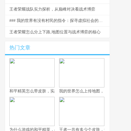
王者荣耀战队实力探析，从巅峰对决看战术博弈
### 我的世界有没有村民的指令：探寻虚拟社会的交互密码
王者荣耀怎么分上下路,地图位置与战术博弈的核心
热门文章
和平精英怎么带皮肤，实战与风格的平衡艺术副标题，从仓库到战
我的世界怎么上传地图，资深玩家分享
为什么游戏的和平精英，战术竞技浪潮中的独特答案
王者一共有多少个皮肤，数字背后的荣