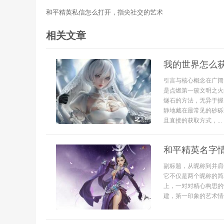
和平精英私信怎么打开，指尖社交的艺术
相关文章
我的世界怎么
引言与核心概念在广阔
是点燃第一簇文明之火
燧石的方法，无异于握
静地藏在最常见的砂砾
且直接的获取方式，...
和平精英名字
副标题，从昵称到并肩
它不仅是两个昵称的简
上，一对对精心构思的
建，第一印象的艺术情