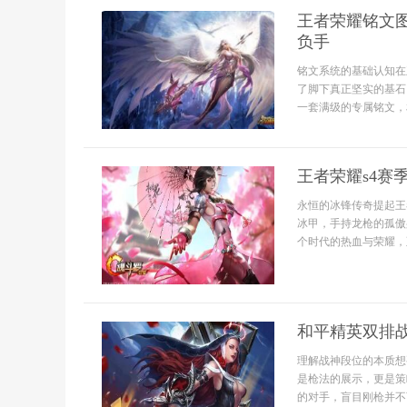
王者荣耀铭文
负手
铭文系统的基础认知在
了脚下真正坚实的基石
一套满级的专属铭文，
王者荣耀s4赛
永恒的冰锋传奇提起王
冰甲，手持龙枪的孤傲
个时代的热血与荣耀，
和平精英双排
理解战神段位的本质想
是枪法的展示，更是策
的对手，盲目刚枪并不