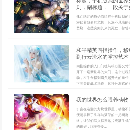
标题，手机版我的世界
则，副标题，一段关于
死亡惩罚的原始恐惧在手机版我的
潜伏着致命的危机，从深不见底的
焚烧，这些突如其来的死亡，都曾令无
和平精英四指操作，移
到行云流水的掌控艺术
四指操作的入门门槛与核心要义对
开了一扇新世界的大门，这个过程
动，左手食指则肩负起开火的重任
下等关键战术动作，这种分离式的操
我的世界怎么喂养动物
引言在浩瀚的方块世界里，动物不
便是掌握了生存与繁荣的一把钥匙
终，让我们深入探索这片充满生机
的偏好，绵羊钟爱...