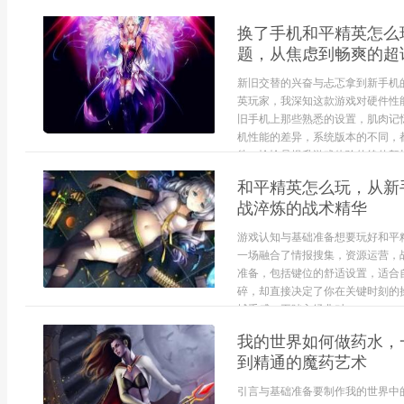
换了手机和平精英怎么
题，从焦虑到畅爽的超
新旧交替的兴奋与忐忑拿到新手机
英玩家，我深知这款游戏对硬件性
旧手机上那些熟悉的设置，肌肉记
机性能的差异，系统版本的不同，
徙，恰恰是提升游戏体验的绝佳契机
和平精英怎么玩，从新
战淬炼的战术精华
游戏认知与基础准备想要玩好和平
一场融合了情报搜集，资源运营，
准备，包括键位的舒适设置，适合
碎，却直接决定了你在关键时刻的
械手感，再踏入经典对...
我的世界如何做药水，
到精通的魔药艺术
引言与基础准备要制作我的世界中