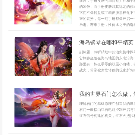
前言，手册皮肤的独特魅力在和平
的延伸，而手册皮肤以其稳定的获
它们不像转盘或宝箱皮肤那样遥不
乘的装扮，每一期手册都像开启一
乐趣。赛季手册，性价比之王的选择
海岛钢琴在哪和平精英
副标题，聆听硝烟中的治愈旋律探
它静静坐落在海岛地图的东南沿海
那里有一栋孤零零的双层小白楼，
战火，常常被匆忙转移的玩家所忽略.
我的世界石门怎么做，
理解石门的基础原理在创造我的世
石门一般指由红石电路控制开启与
红石信号构建的机关，红石火把拉杆按