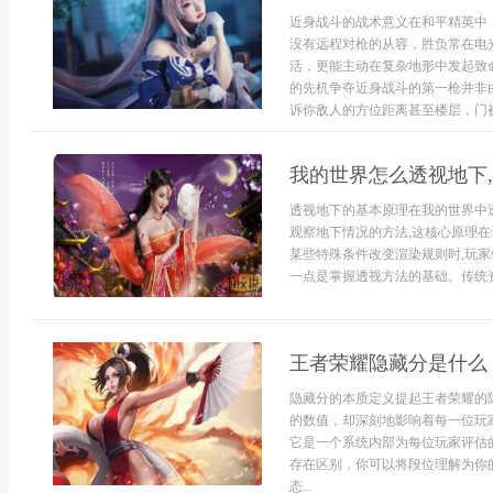
近身战斗的战术意义在和平精英中
没有远程对枪的从容，胜负常在电
活，更能主动在复杂地形中发起致
的先机争夺近身战斗的第一枪并非
诉你敌人的方位距离甚至楼层，门被开
我的世界怎么透视地下
透视地下的基本原理在我的世界中
观察地下情况的方法,这核心原理在
某些特殊条件改变渲染规则时,玩家
一点是掌握透视方法的基础。传统资
王者荣耀隐藏分是什么
隐藏分的本质定义提起王者荣耀的
的数值，却深刻地影响着每一位玩家的
它是一个系统内部为每位玩家评估
存在区别，你可以将段位理解为你
态...