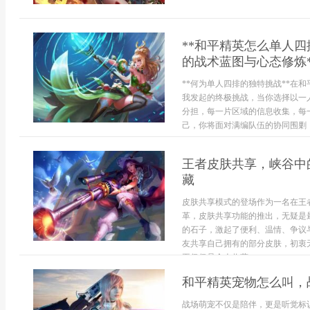
**和平精英怎么单人
的战术蓝图与心态修炼*
**何为单人四排的独特挑战**在
我发起的终极挑战，当你选择以一
分担，每一片区域的信息收集，每
己，你将面对满编队伍的协同围剿，
王者皮肤共享，峡谷中
藏
皮肤共享模式的登场作为一名在王
革，皮肤共享功能的推出，无疑是
的石子，激起了便利、温情、争议
友共享自己拥有的部分皮肤，初衷
再仅仅是个人收藏...
和平精英宠物怎么叫，
战场萌宠不仅是陪伴，更是听觉标