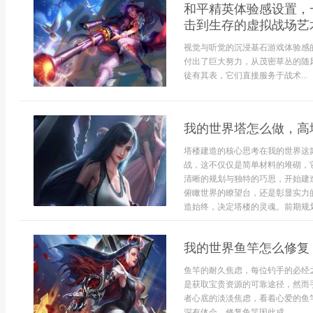
和平精英体验感设置，
击到生存的虚拟战场艺
视觉与听觉的沉浸基石游戏体验感
付出了巨大努力，从茂密草丛的随
徒有其表，它们直接服务于战术...
我的世界塔怎么做，高
塔楼建造的核心思考在我的世界这
战，这不仅仅是简单材料的堆砌，
清晰的规划与独特的巧思，开始建
俯瞰世界的瞭望台，还是彰显实力
造始终，决定塔楼的灵魂。前期规划
我的世界鱼竿怎么修复
鱼竿的耐久焦虑，每位钓手的必经
是获取宝贵资源的可靠途径，然而
者心底的淡淡焦虑，看着心爱的鱼
深有体会，修复鱼竿因此成...