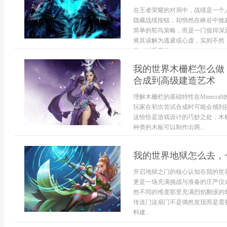
在王者荣耀的对局中，战绩是一个
隐藏战绩按钮，却悄然在峡谷中掀
简单的鸵鸟策略，而是一门值得深思
将其误解为逃避或心虚，实则不然
为，对手无法...
我的世界木栅栏怎么做
合成到高级建造艺术
理解木栅栏的基础特性在Minecr
玩家在初次尝试合成时可能会感到
这恰恰是游戏设计的巧妙之处，木
种类的木板可以制作出两...
我的世界地狱怎么去，
开启地狱之门的核心认知在我的世
更是一场充满挑战与准备的庄严仪
然不同的维度那里充满烈焰翻滚的
传送门这扇门不是偶然发现而是需
料建...