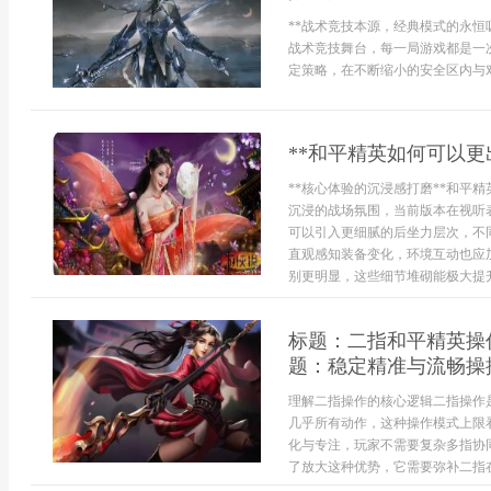
**战术竞技本源，经典模式的永恒
战术竞技舞台，每一局游戏都是一
定策略，在不断缩小的安全区内与对
**和平精英如何可以更
**核心体验的沉浸感打磨**和平
沉浸的战场氛围，当前版本在视听
可以引入更细腻的后坐力层次，不
直观感知装备变化，环境互动也应
别更明显，这些细节堆砌能极大提升战
标题：二指和平精英操
题：稳定精准与流畅操
理解二指操作的核心逻辑二指操作
几乎所有动作，这种操作模式上限
化与专注，玩家不需要复杂多指协
了放大这种优势，它需要弥补二指在