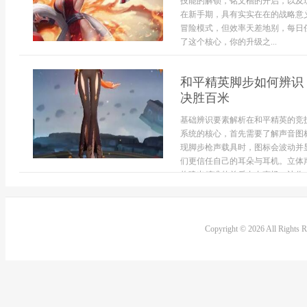
技能的解锁，铭文槽的开启，以及
在新手期，具有实实在在的战略意
冒险模式，但效率天差地别，每日
了这个核心，你的升级之...
和平精英脚步如何辨识
决胜百米
基础辨识要素解析在和平精英的竞
系统的核心，首先需要了解声音图
现脚步枪声载具时，图标会波动并
们更信任自己的耳朵与耳机。立体
构建出精准的前后左右声场，让你..
Copyright © 2026 All Rights