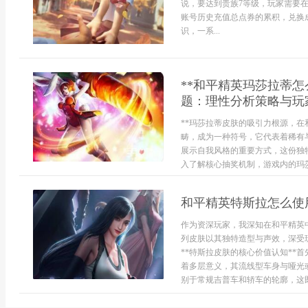
说，要达到贵族7等级，玩家需要在
账号历史充值总点券的累积，兑换
识，一系...
**和平精英玛莎拉蒂
题：理性分析策略与玩家
**玛莎拉蒂皮肤的吸引力根源，
畴，成为一种符号，它代表着稀有
展示自我风格的重要方式，这份独特
入了解核心抽奖机制，游戏内的玛莎
和平精英特斯拉怎么使
作为资深玩家，我深知在和平精英
列皮肤以其独特造型与声效，深受
**特斯拉皮肤的核心价值认知**
着多层意义，其流线型车身与哑光
别于常规吉普车和轿车的轮廓，这既