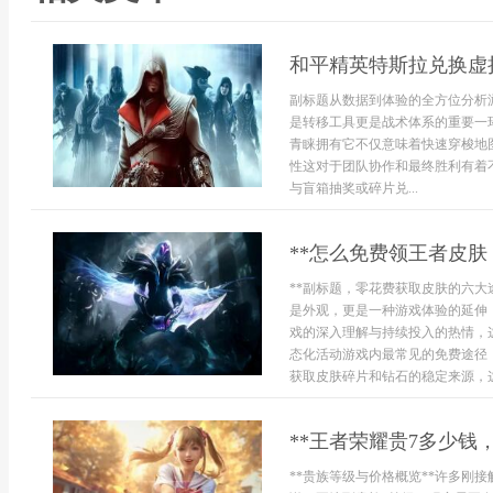
和平精英特斯拉兑换虚
副标题从数据到体验的全方位分析
是转移工具更是战术体系的重要一
青睐拥有它不仅意味着快速穿梭地
性这对于团队协作和最终胜利有着
与盲箱抽奖或碎片兑...
**怎么免费领王者皮肤
**副标题，零花费获取皮肤的六大
是外观，更是一种游戏体验的延伸
戏的深入理解与持续投入的热情，
态化活动游戏内最常见的免费途径
获取皮肤碎片和钻石的稳定来源，这些
**王者荣耀贵7多少钱
**贵族等级与价格概览**许多刚