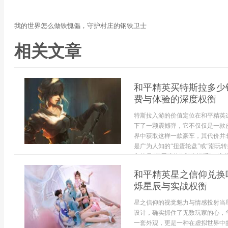
我的世界怎么做铁愧儡，守护村庄的钢铁卫士
相关文章
和平精英买特斯拉多少
费与体验的深度权衡
特斯拉入游的价值定位在和平精英
下了一颗震撼弹，它不仅仅是一款
界中获取这样一款豪车，其代价并
是广为人知的“扭蛋轮盘”或“潮玩
入的是“扭蛋碎片”或“幸运币”，这些资
和平精英星之信仰兑换
烁星辰与实战权衡
星之信仰的视觉魅力与情感投射当
设计，确实抓住了无数玩家的心，
一套外观，更是一种在虚拟世界中