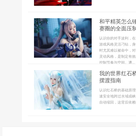
和平精英怎么
赛圈的全面压
认识你的对手波利，在
游戏风格灵活刁钻，身
时尤其难以被命中，对
灵动风格，是制定有效
控制节奏与空间。遭...
我的世界红石
摆渡指南
认识红石桥的基础原理
速安全地跨过水域或峡
自动缩回，这背后依赖