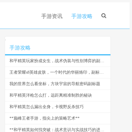
手游资讯
手游攻略
.
手游攻略
和平精英玩家扮成女生，战术伪装与性别博弈的副标题
王者荣耀s8英雄皮肤，一个时代的华丽烙印，副标题，光影与热血交织的峡谷记忆
我的世界怎么看坐标，方块宇宙的导航密码副标题
和平精英洋枪怎么打，远距离精准制胜的秘诀
和平精英怎么漏出全身，卡视野反杀技巧
**巅峰王者手游，指尖上的策略艺术**
**和平精英如何找突破：战术意识与实战技巧的进阶指南，破局致胜之道**