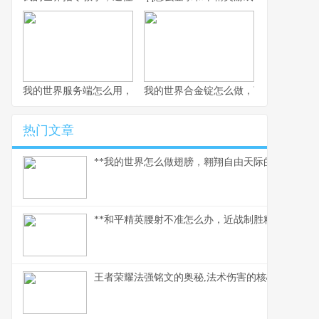
我的世界服务端怎么用，资深玩家实践指南
我的世界合金锭怎么做，下界合金装备
热门文章
**我的世界怎么做翅膀，翱翔自由天际的必备指南。
**和平精英腰射不准怎么办，近战制胜精准度提升指
王者荣耀法强铭文的奥秘,法术伤害的核心基石