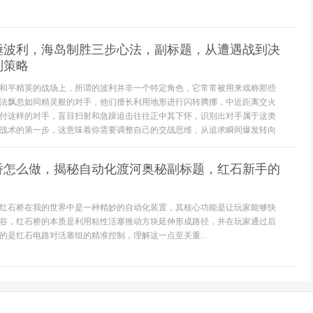
锤波利，海岛制胜三步心法，副标题，从遭遇战到决
制策略
和平精英的战场上，所谓的波利并非一个特定角色，它常常被用来戏称那些
法飘忽如同精灵般的对手，他们擅长利用地形进行闪转腾挪，中近距离交火
付这样的对手，盲目扫射和急躁追击往往正中其下怀，识别出对手属于这类
战术的第一步，这意味着你需要调整自己的交战思维，从追求瞬间爆发转向
桥怎么做，揭秘自动化渡河奥秘副标题，红石新手的
红石桥在我的世界中是一种精妙的自动化装置，其核心功能是让玩家能够快
谷，红石桥的本质是利用粘性活塞推动方块延伸形成路径，并在玩家通过后
的是红石电路对活塞组的精准控制，理解这一点至关重...