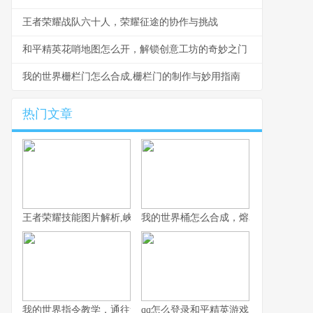
王者荣耀战队六十人，荣耀征途的协作与挑战
和平精英花哨地图怎么开，解锁创意工坊的奇妙之门
我的世界栅栏门怎么合成,栅栏门的制作与妙用指南
热门文章
王者荣耀技能图片解析,峡谷战场的视觉密码
我的世界桶怎么合成，熔岩水与奶的奥
我的世界指令教学，通往造物主的钥匙，资深玩家的终极指南
qq怎么登录和平精英游戏，一位资深玩