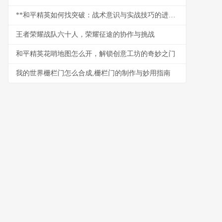
**和平精英如何找突破：战术意识与实战技巧的进阶指南，破局致胜之道**
王者荣耀战队六十人，荣耀征途的协作与挑战
和平精英花哨地图怎么开，解锁创意工坊的奇妙之门
我的世界栅栏门怎么合成,栅栏门的制作与妙用指南