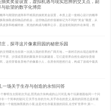
英抽奖奖金设置，虚拟机遇与现实思辨的交叉点，副
率与欲望的数字化博弈
概率与期望的迷阵和平精英的抽奖奖金设置，本质上是一套精心设计的概率
换取抽取虚拟物品的机会，这些物品的价值被标记为不同的“奖金”额度，从
具皮肤和枪械特效，奖池的构成与概率公示，是这套机制的外在体现，然
村庄，探寻这片像素田园的秘密乐园
的文明曙光当你第一次踏入我的世界的广阔天地，一座村庄的出现总能带来
于平原、沙漠或雪原的聚落并非玩家建造，它们是世界自然生成的珍贵馈
民，这些穿着各异袍子的像素小人，在房舍间悠然行走，构成了游戏中最具
回,一场关于生存与创造的永恒问答
一个黎明当太阳初次升起,照亮由方块构成的山川河流,每个玩家都面临同一个问
这并非一个简单的疑问,它关乎生存的方向,关乎存在的意义,最初的回答总是朴素
,建造一个能抵御黑夜的小屋,这是对生存最直接的回应,在空旷世界中,第一...