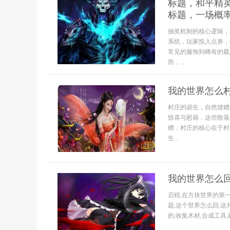
标题，和平精
标题，一场概
抽奖机制的核心逻辑，
系统，玩家投入点券，
常见的服饰到稀有的载
而，...
我的世界怎么
村庄的诞生，自然馈赠
惊喜与慰藉，这些散落
赠，村庄的核心在于村
生...
我的世界怎么
启程,在方块世界的第
题,这个世界怎么回,
的,收集木材,合成工具