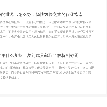
我的世界卡怎么办，畅快方块之旅的优化指南
畅游戏心得段落一，理解卡顿的根源，从现象看本质手机玩我的世界卡顿，
仿佛身负枷锁在方块世界探险，要解决它，我们首先要明白卡顿从何而来，
成的，而是多个因素共同作用的结果，你的手机硬件是基础，处理器性能不
像一个小仓库难以容纳庞大的世界和复杂的运算，游戏本身的设置也是关
拉用什么兑换，梦幻载具获取全解析副标题
析在和平精英这款游戏中，特斯拉载具皮肤一直是玩家关注的焦点，获取它
戏内的抽取活动，具体来说，玩家需要使用“扭蛋碎片”进行兑换，这些扭蛋
券购买，而是通过参与限时开启的“潮流音乐节”或类似主题的抽奖活动获
券抽取扭蛋，...