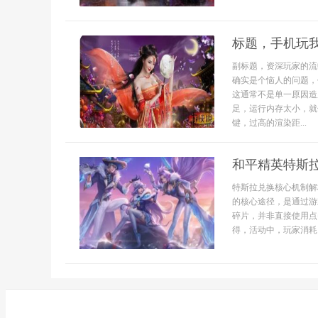
标题，手机玩
副标题，资深玩家的流
确实是个恼人的问题，
这通常不是单一原因造
足，运行内存太小，就
键，过高的渲染距...
和平精英特斯
特斯拉兑换核心机制解
的核心途径，是通过游
碎片，并非直接使用点
得，活动中，玩家消耗点