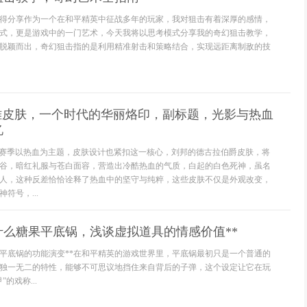
得分享作为一个在和平精英中征战多年的玩家，我对狙击有着深厚的感情，
式，更是游戏中的一门艺术，今天我将以思考模式分享我的奇幻狙击教学，
脱颖而出，奇幻狙击指的是利用精准射击和策略结合，实现远距离制敌的技
英雄皮肤，一个时代的华丽烙印，副标题，光影与热血
忆
8赛季以热血为主题，皮肤设计也紧扣这一核心，刘邦的德古拉伯爵皮肤，将
谷，暗红礼服与苍白面容，营造出冷酷热血的气质，白起的白色死神，虽名
人，这种反差恰恰诠释了热血中的坚守与纯粹，这些皮肤不仅是外观改变，
符号，...
什么糖果平底锅，浅谈虚拟道具的情感价值**
，平底锅的功能演变**在和平精英的游戏世界里，平底锅最初只是一个普通的
独一无二的特性，能够不可思议地挡住来自背后的子弹，这个设定让它在玩
的戏称...