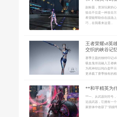
副标题，资深玩家的心
狙击不仅是一种攻击方
希望能帮助你在战场上
巧，在我看来这需...
王者荣耀s8
交织的峡谷记
赛季主题的独特印记s
吸血鬼传说融入王者峡
为死神却以纯白盔甲示
更承载了赛季独有的精神
**和平精英为
**一、从武器到符号
近战武器，它拥有一个
家群体中收获了“四级甲”