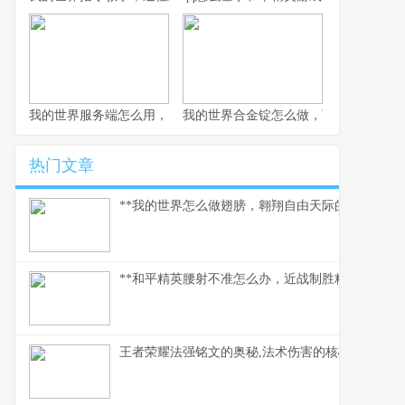
我的世界服务端怎么用，资深玩家实践指南
我的世界合金锭怎么做，下界合金装备
热门文章
**我的世界怎么做翅膀，翱翔自由天际的必备指南。
**和平精英腰射不准怎么办，近战制胜精准度提升指
王者荣耀法强铭文的奥秘,法术伤害的核心基石