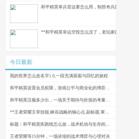
和平精英单兵雷达要怎么用，制胜奇兵的信号艺术
**和平精英幸运空投怎么没了，老玩家的深度分析与
今日最新
我的世界怎么改名字1.0,一段充满探索与回忆的旅程
和平精英设置会员权限，游戏公平与商业化的博弈副标题
和平精英汉服多少出，一场关于期待与价值的考量，副标题，玩家眼中皮肤背后的文化博弈与珍藏意义
**王者荣耀主宰技能,峡谷战略的轴心点,副标题,掌控它就能掌控比赛节奏**
标题：和平精英疾跑线怎么放，战术机动与生存的关键副标题：掌握疾跑线设置，提升战场机动效率
王者荣耀等15分钟，一场浓缩的战术博弈与心理对决