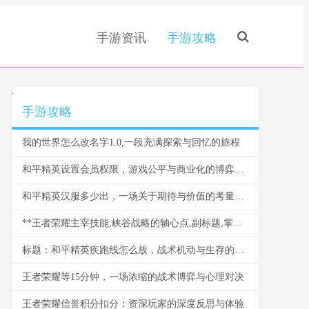
手游资讯
手游攻略
.
手游攻略
我的世界怎么改名字1.0,一段充满探索与回忆的旅程
和平精英设置会员权限，游戏公平与商业化的博弈副标题
和平精英汉服多少出，一场关于期待与价值的考量，副标题，玩家眼中皮肤背后的文化博弈与珍藏意义
**王者荣耀主宰技能,峡谷战略的轴心点,副标题,掌控它就能掌控比赛节奏**
标题：和平精英疾跑线怎么放，战术机动与生存的关键副标题：掌握疾跑线设置，提升战场机动效率
王者荣耀等15分钟，一场浓缩的战术博弈与心理对决
王者荣耀信誉积分扣分：资深玩家的深度反思与体验