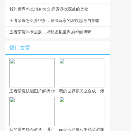
我的世界怎么指令大全,探索游戏深处的奥秘
王者荣耀怎么弄很多，资深玩家的深度思考与策略分享
王者荣耀咋卡皮肤，揭秘虚拟世界的华丽博弈
热门文章
王者荣耀技能图片解析,峡谷战场的视觉密码
我的世界桶怎么合成，熔岩水与奶的奥
我的世界指令教学，通往造物主的钥匙，资深玩家的终极指南
qq怎么登录和平精英游戏，一位资深玩