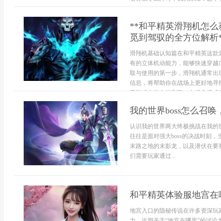
**和平精英滑翔机怎
觅到驾驭的全方位解析*
滑翔机基础认知篇在和平精英这款
有的立体机动能力，能够快速穿越
取与使用的第一步，滑翔机通常出
信息，将帮助你在战场上更好地寻
于游戏内的自然刷新，在经典模式的
我的世界boss怎么召
认识我的世界两大终极挑战在我的
往往是面对强大boss的决战时刻
末路之地的末影龙，以及潜伏在要
们需要玩家通过...
和平精英体验服地宫在
地宫入口的隐秘传说在许多资深玩
力，近期关于“地宫在哪里”的讨