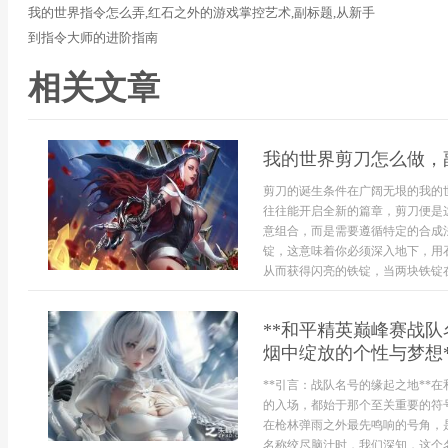
我的世界指令怎么弄,红石之外的游戏掌控艺术,副标题,从新手
到指令大师的进阶指南
相关文章
我的世界剪刀怎么做，
剪刀的诞生条件在广阔无垠的我的
往往能开启全新的篇章，剪刀便是
意组合，而是需要遵循特定的合成
锭，这意味着你必须深入地下，用
从而获得闪亮的铁锭，当两块铁锭在手
**和平精英巅峰赛战
烟中绽放的个性与梦想*
**引言：战队名号的缘起之地**
的入场，都始于那个至关重要的符
在枪林弹雨之外最先鸣响的号角，
名称绞尽脑汁时，我们深知，这个名