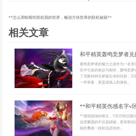
**怎么用蛤蟆吃联机我的世界，畅游方块世界的联机秘籍**
相关文章
和平精英轰鸣竞梦者兑
轰鸣竞梦者的魅力之源作为一名资
区中引发的热议与期待，轰鸣竞梦
了无数特种兵梦寐以求的目标，它
一件装备，更是战场上的身份...
**和平精英伤感名字v
**虚拟战场的铭文，V区ID的沉
这里飘荡的不仅是硝烟，更有那些
能折叠着一段欲说还休的...