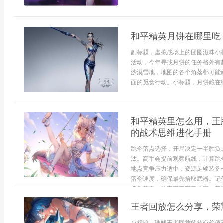
和平精英月饼在哪里吃
副标题，虚拟战场上的团圆滋味小
活动，今年寻找月饼的任务格外有
沙漠雪地，地图的各个角落都可能
面的觅食行动。小标题，月饼藏在经
和平精英里怎么用，王
的战术思维进化手册
跳伞落点选择，开局决定一半胜负
汰。高手会提前观察航线，计算跳
地点竞争压力适中，资源足够装备
落伞速度，确保最先拾取武器。记
搜集节奏，效率高于盲目堆砌。新手
王者回放怎么分享，荣
小标题，理解王者回放的核心价值