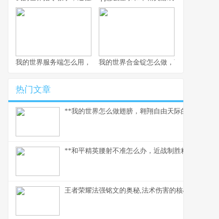
我的世界服务端怎么用，资深玩家实践指南
我的世界合金锭怎么做，下界合金装备
热门文章
**我的世界怎么做翅膀，翱翔自由天际的必备指南。
**和平精英腰射不准怎么办，近战制胜精准度提升指
王者荣耀法强铭文的奥秘,法术伤害的核心基石