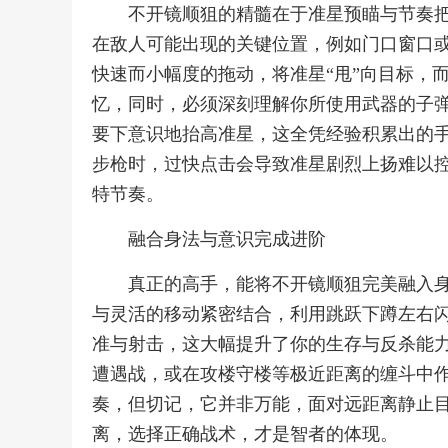
不开镜顺狙的精髓在于准星预瞄与节奏
在敌人可能出现的关键位置，例如门口窗口
快速而小幅度的拖动，将准星“甩”向目标，
忆，同时，必须深刻理解你所使用武器的子
要下意识地抬高准星，这全凭经验积累出的
步枪时，过快点击会导致准星剧烈上扬难以
特节奏。
融合身法与意识完成进阶
真正的高手，能将不开镜顺狙完美融入
与灵活的移动紧密结合，利用跳跃下蹲左右
准与射击，这大幅提升了你的生存与反杀能
遭遇战，或在攻楼守楼等极近距离的缠斗中
奏，但切记，它并非万能，面对远距离静止
离，选择正确战术，才是智者的体现。