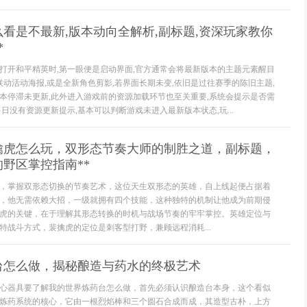
么看是不最新,版本动向全解析,副标题,资深玩家教你
*
打开和平精英时,第一眼便是启动界面,官方通常会将最新版本的主题元素醒目
联动活动海报,或是全新角色剪影,若界面长期未变,依旧是过往赛季的陈旧主题,
本停滞未更新,此外进入游戏前的资源加载环节也至关重要,系统会提示是否需
日没有资源更新提示,基本可以判断游戏未进入最新版本状态,玩...
裴擒虎怎么玩，双形态节奏大师的制胜之道，副标题，
野区掌控指南**
，掌握双形态切换的节奏艺术，这位天生双形态的英雄，自上线起便占据着
，他无需依赖大招，一级就拥有四个技能，这种独特的机制让他成为前期侵
虎的关键，在于理解其形态转换的时机与战场节奏的牢牢掌控。英雄定位与
特战斗方式，裴擒虎的定位是刺客型打野，兼顾远程消耗...
台怎么做，揭秘酿造与药水的终极艺术
心器具要了解我的世界炼药台怎么做，首先必须认识酿造台本身，这个看似
炼药系统的核心，它由一根烈焰棒和三个圆石合成而成，其造型古朴，上方