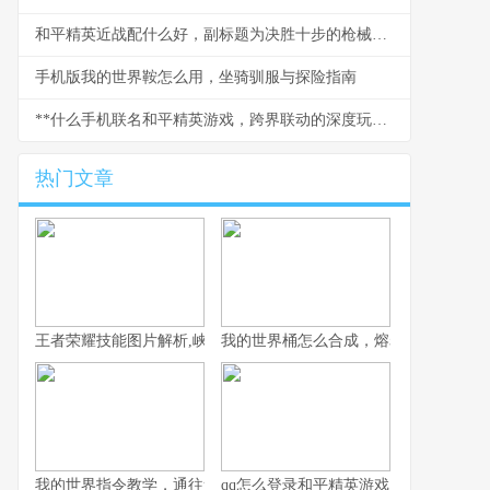
和平精英近战配什么好，副标题为决胜十步的枪械与战术搭配心得
手机版我的世界鞍怎么用，坐骑驯服与探险指南
**什么手机联名和平精英游戏，跨界联动的深度玩家解析**
热门文章
王者荣耀技能图片解析,峡谷战场的视觉密码
我的世界桶怎么合成，熔岩水与奶的奥
我的世界指令教学，通往造物主的钥匙，资深玩家的终极指南
qq怎么登录和平精英游戏，一位资深玩