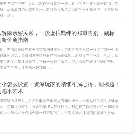
燃料与原料的交互之所，制作它只是第一步，真正的学问在于如何使用，你
瓶，从水源或炼药锅中装水，将其放入酿造台底部的三个瓶槽中，上方的槽
，基...
么解除亲密关系，一段虚拟羁绊的郑重告别，副标
的断舍离指南
拟世界的情感联结在王者荣耀的世界里，亲密关系不只是一行文字或一个图
作战的记忆，是虚拟世界情感联结的直观体现，游戏设立了死党，恋人，基
要亲密度积累才能建立，它像一枚数字徽章，展示着你在峡谷中的社交轨
建立关系，让游戏乐趣加倍，...
大小怎么设置：资深玩家的精细布局心得，副标题：
的毫米艺术
者荣耀的世界里，胜负常取决于电光火石间的操作，一套贴合手感的按键布
剑，必须得心应手，很多玩家埋头苦练技术，却忽视了按键设置这一基础而
键大小与位置未必适合每一双不同的手，自定义设置才是迈向精通的必修