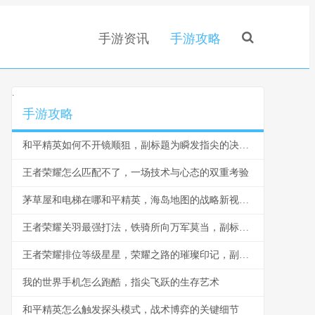
手游资讯
手游攻略
.
手游攻略
和平精英如何不开镜顺狙，副标题为瞬发指尖的决胜艺术
王者荣耀怎么匹配不了，一场技术与心态的双重考验
茅草屋和电梯在哪和平精英，海岛地图的战略新视角，副标题，从隐蔽据点至垂直奇袭的战术革新
王者荣耀关羽最强打法，铁骑所向万军莫当，副标题，横刀跃马掌控峡谷节奏的艺术
王者荣耀排位等级星星，荣耀之路的璀璨印记，副标题，每一颗星都是战斗的勋章
我的世界手机怎么跑酷，指尖飞跃的生存艺术
和平精英怎么触发探头模式，战术博弈的关键细节