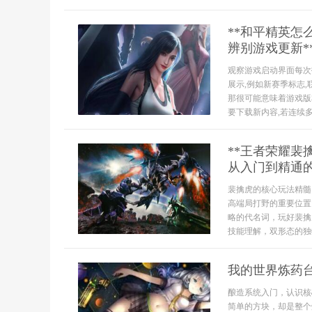
**和平精英怎
辨别游戏更新*
观察游戏启动界面每次
展示,例如新赛季标志,
那很可能意味着游戏版
要下载新内容,若连续多
**王者荣耀
从入门到精通的
裴擒虎的核心玩法精髓
高端局打野的重要位置
略的代名词，玩好裴擒
技能理解，双形态的独
我的世界炼药
酿造系统入门，认识核
简单的方块，却是整个