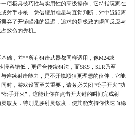
是一项极具技巧性与实用性的高级操作，它特指玩家在
枪或射手步枪，凭借腰射准星与直觉判断，对中近距离
巧摒弃了开镜瞄准的延迟，追求的是极致的瞬间反应与
抢占致命的先机。
基础，并非所有狙击武器都同样适用，像M24或
慢容错低，更适合传统狙法，而SKS，SLR乃至
射速与连续射击能力，是不开镜顺狙更理想的伙伴，它能
同时，游戏设置至关重要，请务必关闭“松手开火”功
为“松手开火”，这能让你在点击开火键的瞬间完成射
的灵敏度，特别是腰射灵敏度，使其能支持你快速而稳