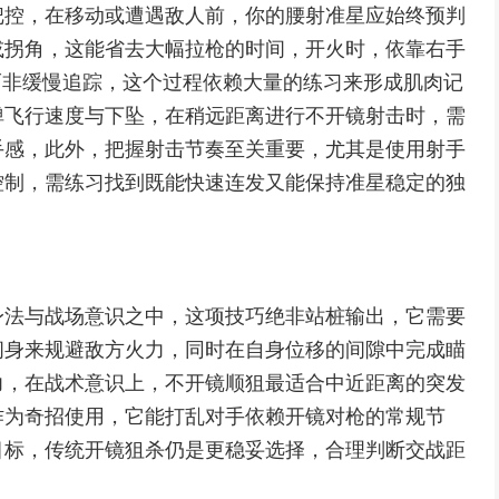
把控，在移动或遭遇敌人前，你的腰射准星应始终预判
或拐角，这能省去大幅拉枪的时间，开火时，依靠右手
而非缓慢追踪，这个过程依赖大量的练习来形成肌肉记
弹飞行速度与下坠，在稍远距离进行不开镜射击时，需
手感，此外，把握射击节奏至关重要，尤其是使用射手
控制，需练习找到既能快速连发又能保持准星稳定的独
身法与战场意识之中，这项技巧绝非站桩输出，它需要
闪身来规避敌方火力，同时在自身位移的间隙中完成瞄
力，在战术意识上，不开镜顺狙最适合中近距离的突发
作为奇招使用，它能打乱对手依赖开镜对枪的常规节
目标，传统开镜狙杀仍是更稳妥选择，合理判断交战距