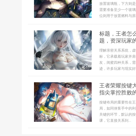
放置玻璃瓶，下方则是
需要准备至少一个玻璃
位则用于放置燃料与原料
标题，王者怎
题，资深玩家
理解亲密关系系统，虚
标，它承载着玩家并肩
友，闺蜜四种关系，需
迹，许多玩家与现实好友
王者荣耀按键
指尖掌控胜败
按键布局的重要性在王
局，如同侠客手中的利
关键的环节，默认的按
课，它直接关系到...