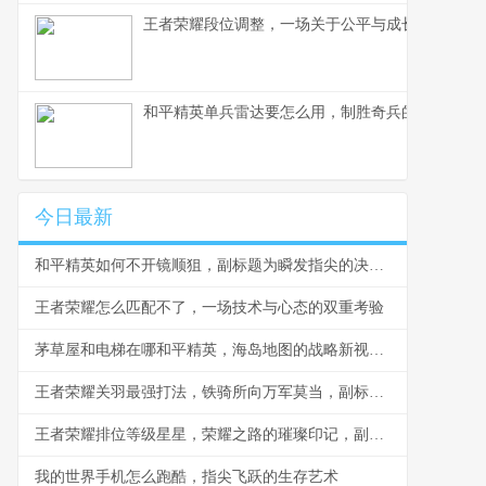
王者荣耀段位调整，一场关于公平与成长的博弈，
和平精英单兵雷达要怎么用，制胜奇兵的信号艺术
今日最新
和平精英如何不开镜顺狙，副标题为瞬发指尖的决胜艺术
王者荣耀怎么匹配不了，一场技术与心态的双重考验
茅草屋和电梯在哪和平精英，海岛地图的战略新视角，副标题，从隐蔽据点至垂直奇袭的战术革新
王者荣耀关羽最强打法，铁骑所向万军莫当，副标题，横刀跃马掌控峡谷节奏的艺术
王者荣耀排位等级星星，荣耀之路的璀璨印记，副标题，每一颗星都是战斗的勋章
我的世界手机怎么跑酷，指尖飞跃的生存艺术