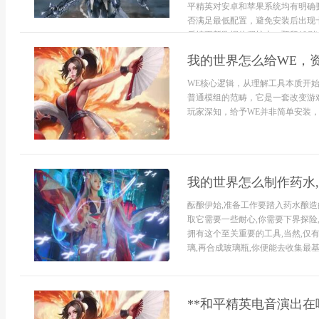
平精英对安卓和苹果系统均有明确
否满足最低配置，避免安装后出现
后续更新数据体积较大，预留10G以上
我的世界怎么给WE，
WE核心逻辑，从理解工具本质开始在
普通模组的范畴，它是一套改变游
玩家深知，给予WE并非简单安装，而
我的世界怎么制作药水
酝酿伊始,准备工作要踏入药水酿造
取它需要一些耐心,你需要下界探险
拥有这个至关重要的工具,当然,仅
璃,再合成玻璃瓶,你便能去收集最基础
**和平精英电音演出在