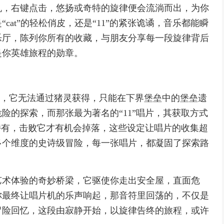
机，右键点击，悠扬或奇特的旋律便会流淌而出，为你
at”的轻松俏皮，还是“11”的紧张诡谲，音乐都能瞬
乐厅，陈列你所有的收藏，与朋友分享每一段旋律背后
是你英雄旅程的勋章。
ep”，它无法通过猪灵获得，只能在下界堡垒中的堡垒遗
险的探索，而那张最为著名的“11”唱片，其获取方式
持有，击败它才有机会掉落，这些设定让唱片的收集超
多个维度的史诗级冒险，每一张唱片，都凝固了探索路
艺术体验的奇妙桥梁，它驱使你走出安全屋，直面危
你最终让唱片机的乐声响起，那音符里回荡的，不仅是
冒险回忆，这段由寂静开始，以旋律告终的旅程，或许