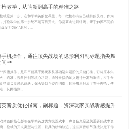
打枪教学，从萌新到高手的精准之路
枪械是第一步。在和平精英的世界里，每一把枪都有自己独特的灵魂。作为
，打枪教学的第一步绝不是盲目开火。你需要走进训练场，亲手触摸不同的
爆发力强的AKM，...
四指手机操作，通往顶尖战场的隐形利刃副标题指尖舞
间**
知**四指操作，是和平精英手游玩家从基础迈向进阶的关键门槛，它将原本集
火，瞄准，视角控制等核心功能，通过食指的加入进行分离与重组，左手食
食指则负责蹲趴跳跃，探头等战斗姿态切换，这种布局解放了右手拇指，使
，从两指到...
精英音质优化指南，副标题，资深玩家实战听感提升
戏体验的核心影响在平精英这类竞技游戏中，声音信息是至关重要的战术资
离，枪械的开火类型与位置，载具的移动轨迹，这些声音细节直接决定了你