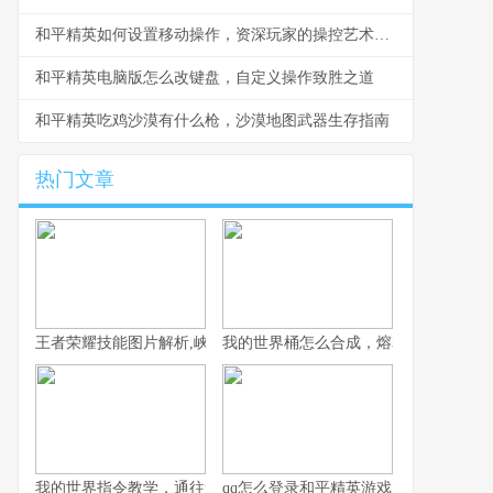
和平精英如何设置移动操作，资深玩家的操控艺术探索
和平精英电脑版怎么改键盘，自定义操作致胜之道
和平精英吃鸡沙漠有什么枪，沙漠地图武器生存指南
热门文章
王者荣耀技能图片解析,峡谷战场的视觉密码
我的世界桶怎么合成，熔岩水与奶的奥
我的世界指令教学，通往造物主的钥匙，资深玩家的终极指南
qq怎么登录和平精英游戏，一位资深玩