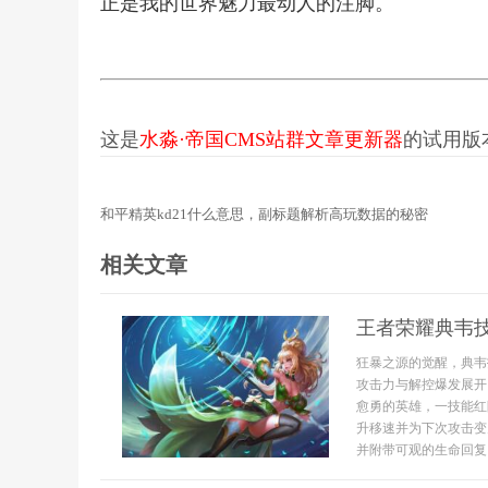
正是我的世界魅力最动人的注脚。
这是
水淼·帝国CMS站群文章更新器
的试用版本更
和平精英kd21什么意思，副标题解析高玩数据的秘密
相关文章
王者荣耀典韦
狂暴之源的觉醒，典韦
攻击力与解控爆发展开
愈勇的英雄，一技能红
升移速并为下次攻击变
并附带可观的生命回复，