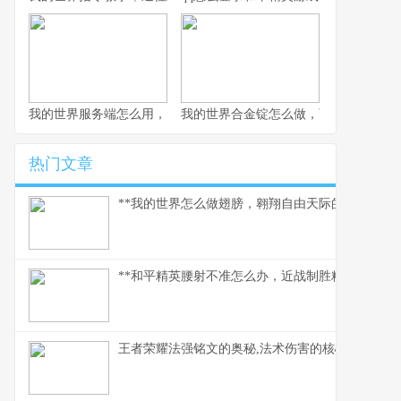
我的世界服务端怎么用，资深玩家实践指南
我的世界合金锭怎么做，下界合金装备
热门文章
**我的世界怎么做翅膀，翱翔自由天际的必备指南。
**和平精英腰射不准怎么办，近战制胜精准度提升指
王者荣耀法强铭文的奥秘,法术伤害的核心基石