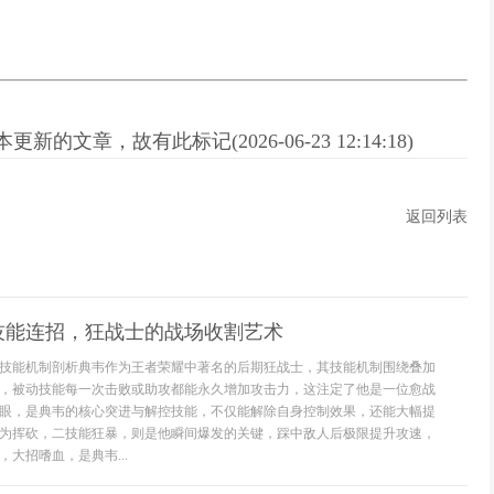
新的文章，故有此标记(2026-06-23 12:14:18)
返回列表
技能连招，狂战士的战场收割艺术
技能机制剖析典韦作为王者荣耀中著名的后期狂战士，其技能机制围绕叠加
，被动技能每一次击败或助攻都能永久增加攻击力，这注定了他是一位愈战
眼，是典韦的核心突进与解控技能，不仅能解除自身控制效果，还能大幅提
为挥砍，二技能狂暴，则是他瞬间爆发的关键，踩中敌人后极限提升攻速，
大招嗜血，是典韦...