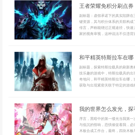
王者荣耀免积分刷点券
副标题：虚假承诺下的真实陷阱在
键资源，其与积分体系的关联构成
传言，声称能绕过正规途径，快速
家的视角审视，这种说法不仅违背游
和平精英特斯拉车在哪
副标题，探索特斯拉载具的刷新奥
技乐趣的游戏中，特斯拉载具的出
奇地问，和平精英特斯拉车在哪，
获取与出现紧密关联于特定的游戏模
我的世界怎么发光，探
序言，黑暗中的第一缕光当我第一
与低沉的怪响，恐惧催促着我，必
木板合成工作台，最终，四块木板