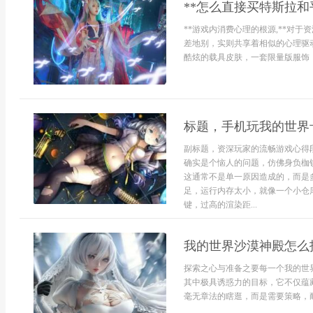
**怎么直接买特斯拉和
**游戏内消费心理的根源,**对
差地别，实则共享着相似的心理驱
酷炫的载具皮肤，一套限量版服饰，
标题，手机玩我的世界
副标题，资深玩家的流畅游戏心得
确实是个恼人的问题，仿佛身负枷
这通常不是单一原因造成的，而是
足，运行内存太小，就像一个小仓
键，过高的渲染距...
我的世界沙漠神殿怎么
探索之心与准备之要每一个我的世
其中极具诱惑力的目标，它不仅蕴
毫无章法的瞎逛，而是需要策略，耐