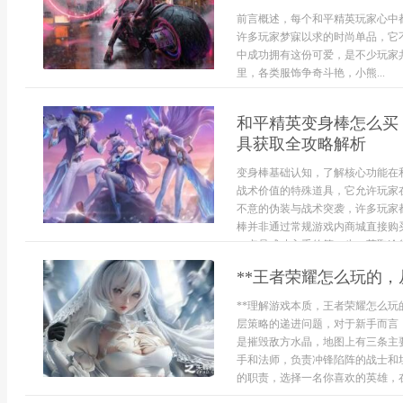
前言概述，每个和平精英玩家心中
许多玩家梦寐以求的时尚单品，它
中成功拥有这份可爱，是不少玩家
里，各类服饰争奇斗艳，小熊...
和平精英变身棒怎么买
具获取全攻略解析
变身棒基础认知，了解核心功能在
战术价值的特殊道具，它允许玩家
不意的伪装与战术突袭，许多玩家
棒并非通过常规游戏内商城直接购
一点是成功入手的第一步。获取途径
**王者荣耀怎么玩的，
**理解游戏本质，王者荣耀怎么玩
层策略的递进问题，对于新手而言
是摧毁敌方水晶，地图上有三条主
手和法师，负责冲锋陷阵的战士和
的职责，选择一名你喜欢的英雄，在.