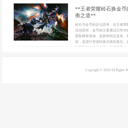
**王者荣耀砖石换金
衡之道**
砖石与金币的定位思考，在王者荣
活动获得，金币则主要通过日常对
获取稀有英雄、皮肤和特定道具，
别，是进行资源转换决策的基石。
时间和投入终究有限，许多玩家，..
Copyright © 2026 All Rights