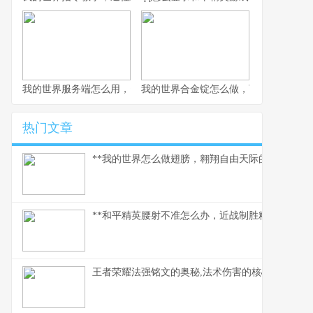
我的世界服务端怎么用，资深玩家实践指南
我的世界合金锭怎么做，下界合金装备
热门文章
**我的世界怎么做翅膀，翱翔自由天际的必备指南。
**和平精英腰射不准怎么办，近战制胜精准度提升指
王者荣耀法强铭文的奥秘,法术伤害的核心基石