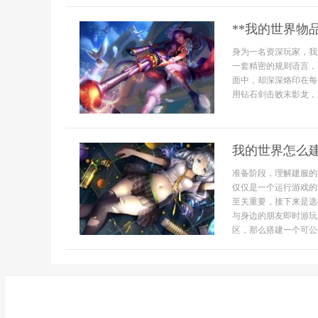
**我的世界物
身为一名资深玩家，我
一套精密的规则语言，
面中，却深深烙印在每
用钻石剑击败末影龙，或
我的世界怎么
准备阶段，理解建服的
仅仅是一个运行游戏的
至关重要，接下来是选
与身边的朋友即时游玩
区，那么搭建一个可公开