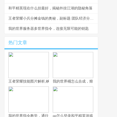
和平精英现在什么挂最好，揭秘外挂江湖的隐秘角落
王者荣耀小兵分摊金钱的奥秘，副标题 团队经济分配的隐形法则
我的世界服务器多世界指令，连接无限可能的钥匙
热门文章
王者荣耀技能图片解析,峡谷战场的视觉密码
我的世界桶怎么合成，熔岩水与奶的奥
我的世界指令教学，通往造物主的钥匙，资深玩家的终极指南
qq怎么登录和平精英游戏，一位资深玩