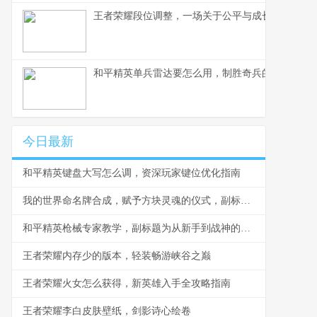
王者荣耀段位调整，一场关于公平与成长的博弈，
和平精英单兵雷达要怎么用，制胜奇兵的信号艺术
今日最新
和平精英键盘大写怎么调，资深玩家键位优化指南
我的世界命名牌合成，赋予方块灵魂的仪式，副标题，从无名到有名的心灵旅程
和平精英枪械专家教学，副标题为从新手到战神的火力掌控之道
王者荣耀内存少的版本，轻装畅游峡谷之巅
王者荣耀火女怎么获得，新英雄入手全攻略指南
王者荣耀李白皮肤壁纸，剑影诗心绘卷