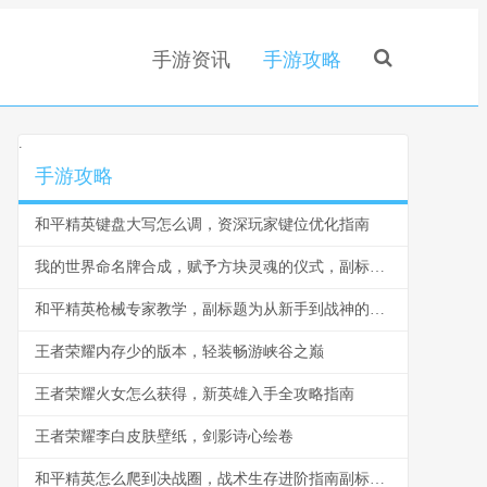
手游资讯
手游攻略
.
手游攻略
和平精英键盘大写怎么调，资深玩家键位优化指南
我的世界命名牌合成，赋予方块灵魂的仪式，副标题，从无名到有名的心灵旅程
和平精英枪械专家教学，副标题为从新手到战神的火力掌控之道
王者荣耀内存少的版本，轻装畅游峡谷之巅
王者荣耀火女怎么获得，新英雄入手全攻略指南
王者荣耀李白皮肤壁纸，剑影诗心绘卷
和平精英怎么爬到决战圈，战术生存进阶指南副标题，从隐蔽到决胜的终极心法