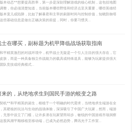
与版本动态**想要提高胜率，第一步是深刻理解游戏的核心机制，这包括地图
调整，你必须清楚知道，当前版本哪些野怪和经济点至关重要，哪些英雄经
版本宠儿或陷阱，比如了解暴君和主宰的刷新时间与控制价值，知晓防御塔
这些基础信息是做出正确决策的前提，同时，你要习惯关...
战士在哪买，副标题为机甲降临战场获取指南
和平精英激烈的对战环境中，机甲战士无疑是一个引人注目的强大存在，它
皮肤，而是一种具备独立作战能力的载具或特殊道具，能够为玩家提供强大
队竞技或经典模式...
何来的，从绝地求生到国民手游的蜕变之路
化契机**和平精英的诞生，根植于一个明确的时代需求，当绝地求生端游在全
，其硬核的玩法与生动的战场体验，深深吸引了中国广大玩家，然而，端游
，无形中设立了门槛，让许多潜在玩家望而却步，敏锐的中国游戏市场洞察
这股风潮平顺移植至移动端，已成为必然趋势，腾讯光子工作室...