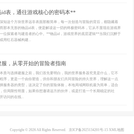
品id表，通往游戏核心的密码本**
深知这个方块世界远非表面那般简单，每一次创造与冒险的背后，都隐藏着
而那本无形的物品id表，便是解读这一切的终极密码本，它从不显现在游戏界
一位探索者与建造者的心中。**物品id，游戏世界的底层逻辑**当我们沉醉于
用红石器械构建...
建服，从零开始的冒险者指南
本质与选择建服之前，我们首先要明白，我的世界服务器究竟是什么，它不
程序，更是一个由你塑造，供你和朋友们共同冒险的持久世界，理解这一点
择服务器的类型，这决定了你的冒险体验，本地局域网联机最为简单，适合
，但局限性明显，如果你想邀请远方的伙伴，或是打造一个长期稳定的社
访问的在线...
Copyright © 2026 All Rights Reserved.
京ICP备2025134201号-15
XML地图