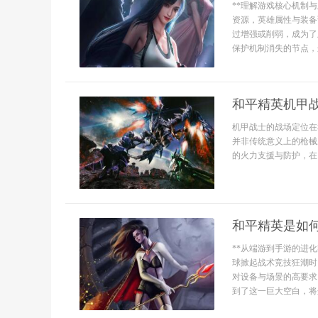
**理解游戏核心机制
资源，英雄属性与装备
过增强或削弱，成为了
保护机制消失的节点，
和平精英机甲
机甲战士的战场定位在
并非传统意义上的枪械
的火力支援与防护，在团
和平精英是如
**从端游到手游的进
球掀起战术竞技狂潮时
对设备与场景的高要求
到了这一巨大空白，将