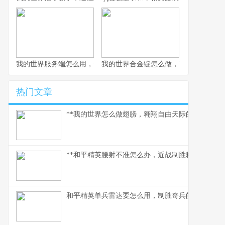
我的世界服务端怎么用，资深玩家实践指南
我的世界合金锭怎么做，下界合金装备
热门文章
**我的世界怎么做翅膀，翱翔自由天际的必备指南。
**和平精英腰射不准怎么办，近战制胜精准度提升指
和平精英单兵雷达要怎么用，制胜奇兵的信号艺术