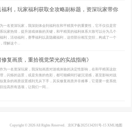
送福利，玩家福利获取全攻略副标题，资深玩家带你
为一名资深玩家，我深刻体会到福利在和平精英中的重要性，它不仅仅是官
系玩家热情，提升游戏体验的关键，和平精英的福利体系大致可以分为几个
福利，活动福利，赛季福利以及隐藏福利，这些部分相互交织，构成了一个
理解这个...
何修复画质，重拾视觉荣光的实战指南》
作为一名资深玩家，我深知画质对游戏体验的决定性影响，在和平精英这款
理，闪烁的远景，或是失衡的色彩，都可能瞬间打破沉浸感，甚至影响对战
似复杂的画质设置感到无从下手，其实修复画质并非难事，它需要一套系统
拉高所有选项，让我们一同...
Copyright © 2026 All Rights Reserved.
京ICP备2025134201号-15
XML地图