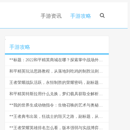
手游资讯
手游攻略
.
手游攻略
**标题：2022和平精英商城在哪？探索掌中战场外的军备仓库**
和平精英玩法思路教程，从落地到吃鸡的制胜法则，副标题，资深玩家的实战进阶指南
王者荣耀战队活跃，永恒制胜的荣耀密码，副标题，凝聚热血竞技场的不灭火种
和平精英特斯拉用什么兑换，梦幻载具获取全解析副标题
**我的世界生成动物指令：生物召唤的艺术与奥秘，副标题：指尖创世的无限可能**
**王者典韦出装，狂战士的毁灭之路，副标题，从湮灭到重生的装备哲学**
**王者荣耀英雄排名怎么看，版本强弱与实战博弈指南**