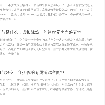
近日，不少战友焦急询问，最新和平精英怎么玩不了，点击图标后游戏毫无
反复卡顿，甚至直接闪退回桌面，这无疑给期待投入战斗的我们浇了一盆冷
ustration，别急，这并非你一人之困局，让我们冷静下来，像分析战局一样，
要排查：网...
音节是什么，虚拟战场上的跨次元声光盛宴**
到潮流派对的进化之旅****电音节的本质定义**从资深玩家的视角看，和平
游戏内活动，它是一场深度融合战术竞技与潮流文化的数字狂欢，传统游戏
对决，而电音节却将地图转化为巨型舞台，用节奏与光影重塑战场规则，在
鸣，奔跑的脚...
闭加好友，守护你的专属游戏空间**
制与困扰**在王者荣耀这个庞大的社交舞台上，好友申请如同雪花般纷至沓
你我，共筑团队，然而并非所有相遇都令人愉悦，对局后的临时队友，偶然
不明来源的账号，他们的添加请求有时会打破你想要的宁静，你可能只是想
享...