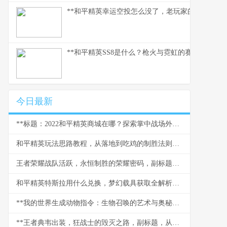
**和平精英幸运空投怎么没了，老玩家的深度分析与
**和平精英SS8是什么？枪火与霓虹的赛季回想**
今日最新
**标题：2022和平精英商城在哪？探索掌中战场外的军备仓库**
和平精英玩法思路教程，从落地到吃鸡的制胜法则，副标题，资深玩家的实战进阶指南
王者荣耀战队活跃，永恒制胜的荣耀密码，副标题，凝聚热血竞技场的不灭火种
和平精英特斯拉用什么兑换，梦幻载具获取全解析副标题
**我的世界生成动物指令：生物召唤的艺术与奥秘，副标题：指尖创世的无限可能**
**王者典韦出装，狂战士的毁灭之路，副标题，从湮灭到重生的装备哲学**