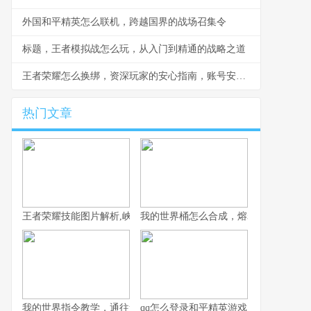
外国和平精英怎么联机，跨越国界的战场召集令
标题，王者模拟战怎么玩，从入门到精通的战略之道
王者荣耀怎么换绑，资深玩家的安心指南，账号安全重于泰山
热门文章
王者荣耀技能图片解析,峡谷战场的视觉密码
我的世界桶怎么合成，熔岩水与奶的奥
我的世界指令教学，通往造物主的钥匙，资深玩家的终极指南
qq怎么登录和平精英游戏，一位资深玩