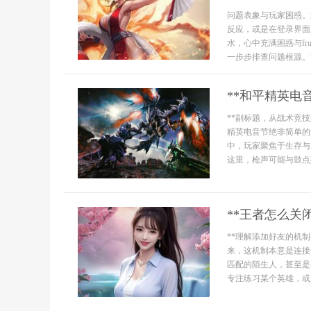
问题表象与玩家困惑。
反应，或是在登录界面
水，心中充满困惑与fr
一步步排查问题根源。首
**和平精英电
**副标题，从战术竞技
精英电音节绝非简单的
中，玩家聚焦于生存与
这里，枪声可能与鼓点共
**王者怎么关
**理解添加好友的机
来，这机制本意是连接
匹配的陌生人，甚至是
专注练习某个英雄，或是