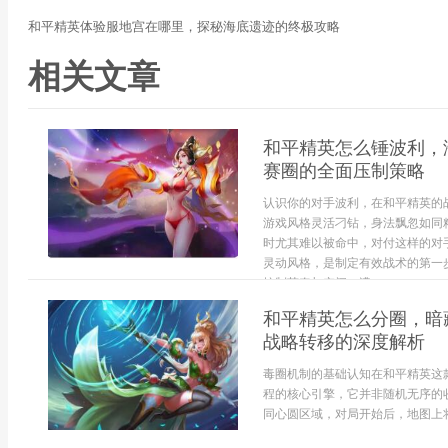
和平精英体验服地宫在哪里，探秘海底遗迹的终极攻略
相关文章
和平精英怎么锤波利，
赛圈的全面压制策略
认识你的对手波利，在和平精英的
游戏风格灵活刁钻，身法飘忽如同
时尤其难以被命中，对付这样的对
灵动风格，是制定有效战术的第一
控制节奏与空间。遭...
和平精英怎么分圈，暗
战略转移的深度解析
毒圈机制的基础认知在和平精英这
程的核心引擎，它并非随机无序的
同心圆区域，对局开始后，地图上将