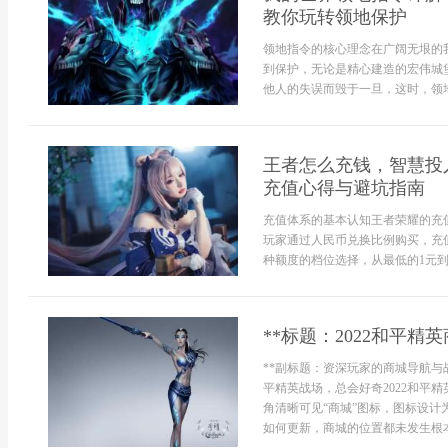
教你玩转领地保护
领地指令的核心理念在广阔无垠的
到保护，无论是精心建造的宏伟城
他人的失误而毁于一旦，这时，领地
王者怎么充钱，智慧投
充值心得与避坑指南
充值体系的基本认知王者荣耀的充
玩家通过人民币兑换比例购买，充
种额度的档位选择，从最低的1元到
**标题：2022和平
**副标题：资深玩家的商城导航与
平精英战场，总会好奇2022和平
角清晰可见“商城”图标，图标设
如何更新，商城的位置都未发生根本