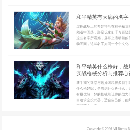
和平精英有大病的名字
虚拟战场上的奇妙符号在和平精英
频道中回荡，那是玩家们千奇百怪
这些名字所震撼，屏幕上滚动着的
动画面，这些名字如同一个个文化..
和平精英什么枪好，战
实战枪械分析与推荐心
新手期的迷惑与选择困境很多新手
什么枪好呢，是看到什么捡什么，
有最优解，好的枪械能让你的战力
目追求空投武器，适合自己的，能
平精英中，突击...
Copyright © 2026 All Rights