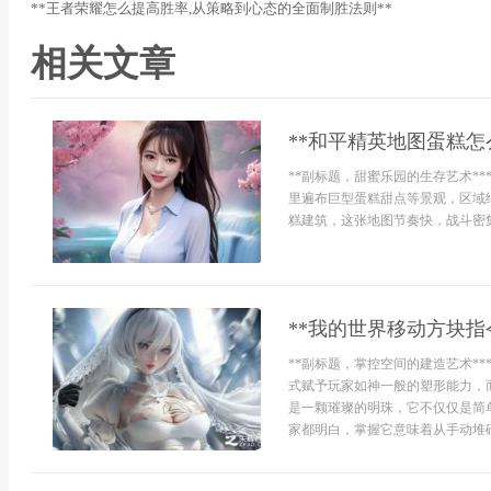
**王者荣耀怎么提高胜率,从策略到心态的全面制胜法则**
相关文章
**和平精英地图蛋糕怎
**副标题，甜蜜乐园的生存艺术*
里遍布巨型蛋糕甜点等景观，区域
糕建筑，这张地图节奏快，战斗密集
**我的世界移动方块指
**副标题，掌控空间的建造艺术*
式赋予玩家如神一般的塑形能力，
是一颗璀璨的明珠，它不仅仅是简
家都明白，掌握它意味着从手动堆砌的