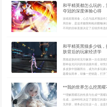
和平精英都怎么玩的，
夺冠的深度体验心得
游戏前期准备，心态与战术预设作
局目标，是追求极限刚枪的酣畅淋
不同的目标直接决定了后续所有选择
和平精英黑猫多少钱，
肤背后的玩家经济学
黑猫皮肤的初见印象第一次在游戏
那种金光闪闪的传说级外观，却凭
多皮肤中脱颖而出，成为许多玩家
题看似简单，却像一把钥匙，打开了
**我的世界怎么挖黑曜
**理解黑曜石的性质与生成**黑
生成，这种特性决定了获取它的基
无所获，请务必记住这一点，这是所