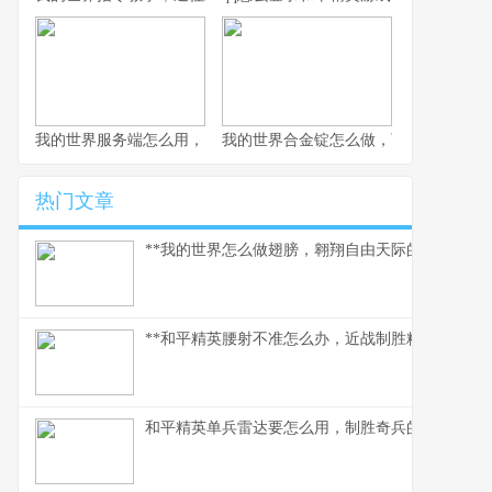
我的世界服务端怎么用，资深玩家实践指南
我的世界合金锭怎么做，下界合金装备
热门文章
**我的世界怎么做翅膀，翱翔自由天际的必备指南。
**和平精英腰射不准怎么办，近战制胜精准度提升指
和平精英单兵雷达要怎么用，制胜奇兵的信号艺术