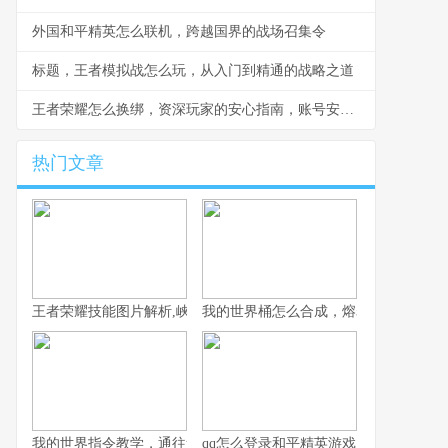
外国和平精英怎么联机，跨越国界的战场召集令
标题，王者模拟战怎么玩，从入门到精通的战略之道
王者荣耀怎么换绑，资深玩家的安心指南，账号安全重于泰山
热门文章
王者荣耀技能图片解析,峡谷战场的视觉密码
我的世界桶怎么合成，熔岩水与奶的奥
我的世界指令教学，通往造物主的钥匙，资深玩家的终极指南
qq怎么登录和平精英游戏，一位资深玩