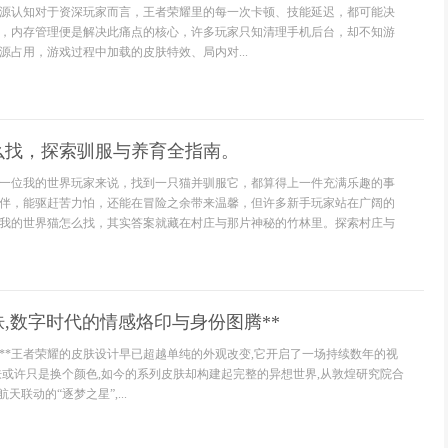
源认知对于资深玩家而言，王者荣耀里的每一次卡顿、技能延迟，都可能决
，内存管理便是解决此痛点的核心，许多玩家只知清理手机后台，却不知游
源占用，游戏过程中加载的皮肤特效、局内对...
么找，探索驯服与养育全指南。
一位我的世界玩家来说，找到一只猫并驯服它，都算得上一件充满乐趣的事
伴，能驱赶苦力怕，还能在冒险之余带来温馨，但许多新手玩家站在广阔的
我的世界猫怎么找，其实答案就藏在村庄与那片神秘的竹林里。探索村庄与
肤,数字时代的情感烙印与身份图腾**
命**王者荣耀的皮肤设计早已超越单纯的外观改变,它开启了一场持续数年的视
肤或许只是换个颜色,如今的系列皮肤却构建起完整的异想世界,从敦煌研究院合
天联动的“逐梦之星”,...