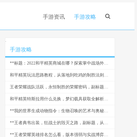
手游资讯
手游攻略
.
手游攻略
**标题：2022和平精英商城在哪？探索掌中战场外的军备仓库**
和平精英玩法思路教程，从落地到吃鸡的制胜法则，副标题，资深玩家的实战进阶指南
王者荣耀战队活跃，永恒制胜的荣耀密码，副标题，凝聚热血竞技场的不灭火种
和平精英特斯拉用什么兑换，梦幻载具获取全解析副标题
**我的世界生成动物指令：生物召唤的艺术与奥秘，副标题：指尖创世的无限可能**
**王者典韦出装，狂战士的毁灭之路，副标题，从湮灭到重生的装备哲学**
**王者荣耀英雄排名怎么看，版本强弱与实战博弈指南**