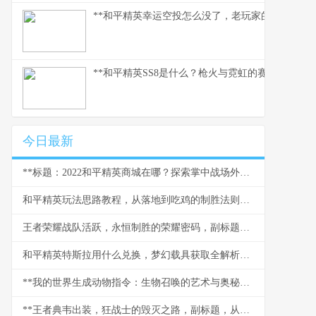
**和平精英幸运空投怎么没了，老玩家的深度分析与
**和平精英SS8是什么？枪火与霓虹的赛季回想**
今日最新
**标题：2022和平精英商城在哪？探索掌中战场外的军备仓库**
和平精英玩法思路教程，从落地到吃鸡的制胜法则，副标题，资深玩家的实战进阶指南
王者荣耀战队活跃，永恒制胜的荣耀密码，副标题，凝聚热血竞技场的不灭火种
和平精英特斯拉用什么兑换，梦幻载具获取全解析副标题
**我的世界生成动物指令：生物召唤的艺术与奥秘，副标题：指尖创世的无限可能**
**王者典韦出装，狂战士的毁灭之路，副标题，从湮灭到重生的装备哲学**