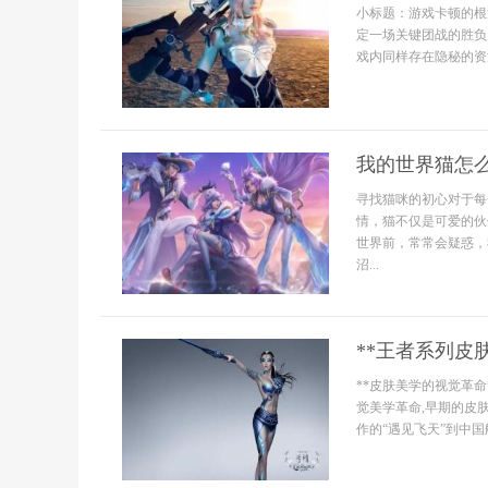
小标题：游戏卡顿的根
定一场关键团战的胜负
戏内同样存在隐秘的资
我的世界猫怎
寻找猫咪的初心对于每
情，猫不仅是可爱的伙
世界前，常常会疑惑，
沼...
**王者系列皮
**皮肤美学的视觉革
觉美学革命,早期的皮
作的“遇见飞天”到中国航