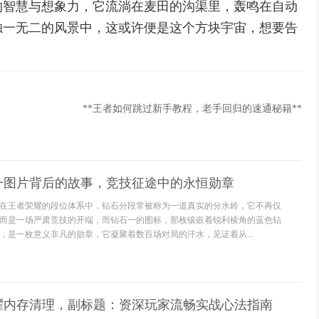
的智慧与想象力，它流淌在麦田的沟渠里，轰鸣在自动
独一无二的风景中，这或许便是这个方块宇宙，想要告
**王者如何跳过新手教程，老手回归的速通秘籍**
一图片背后的故事，竞技征途中的永恒勋章
在王者荣耀的段位体系中，钻石分段常被称为一道真实的分水岭，它不再仅
而是一场严肃竞技的开端，而钻石一的图标，那枚镶嵌着锐利棱角的蓝色钻
，是一枚意义非凡的勋章，它凝聚着数百场对局的汗水，见证着从...
耀内存清理，副标题：资深玩家流畅实战心法指南