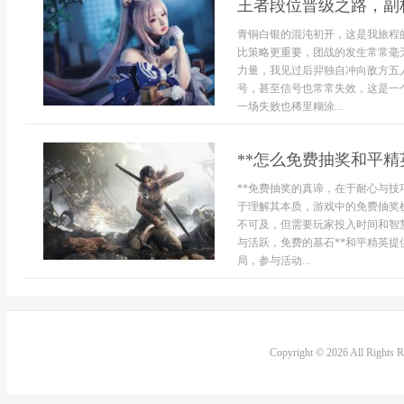
王者段位晋级之路，副
青铜白银的混沌初开，这是我旅程
比策略更重要，团战的发生常常毫
力量，我见过后羿独自冲向敌方五人
号，甚至信号也常常失效，这是一
一场失败也稀里糊涂...
**怎么免费抽奖和平精
**免费抽奖的真谛，在于耐心与技
于理解其本质，游戏中的免费抽奖
不可及，但需要玩家投入时间和智
与活跃，免费的基石**和平精英
局，参与活动...
Copyright © 2026 All Rights