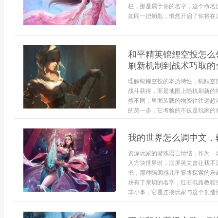
栏，那是属于你的名字，这个命名
如同一把钥匙，悄然开启了你将在这
和平精英锦鲤空投怎么
刷新机制到战术巧取的
理解锦鲤空投的本质特性，锦鲤空
战斗获得，而是地图上随机刷新的
然不同，里面装载的物资往往远超
的第一步，它考验的不仅是玩家的临
我的世界怎么调中文，
资深玩家的游戏语言情结，作为一
入方块世界时，满屏英文曾让我手
书，那种隔阂感几乎要将探索的乐
块有了亲切的名字，红石电路教程
非小事，它是连接玩家与这个创造性