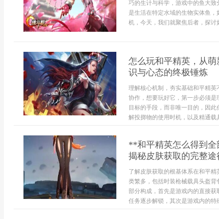
巧的生计与科学，游戏中的鱼大致
是生活在特定水域的生物实体鱼，
机，今天，我们就聚焦后者，探讨如
怎么玩和平精英，从萌
识与心态的终极锤炼
理解核心机制，夯实基础和平精英
协作，想要玩好它，第一步必须是
目标的手段，而非唯一目的，因此
解投掷物的使用时机，以及精通载具的
**和平精英怎么得到
揭秘皮肤获取的完整途
了解皮肤获取的根基体系在和平精
类繁多，包括时装枪械载具头盔背
部分构成，首先是游戏内的直接获
任务逐步解锁，其次是游戏内的特殊