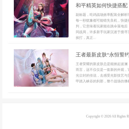
和平精英如何快捷搭配
副标题，吃鸡战场效率配装全解析
每一秒犹豫都可能错失良机，快捷
判，它意味着玩家能在跳伞落地后
同战局，许多新手玩家沉迷于搜寻
挨打，真正...
王者最新皮肤“永恒誓
王者荣耀的新皮肤总是能掀起波澜
而言，这不仅仅是一套新的外观，
光尘封的传说，去感受光影技艺与
甲踏入峡谷的刹那，整个战场仿佛都
Copyright © 2026 All Rights