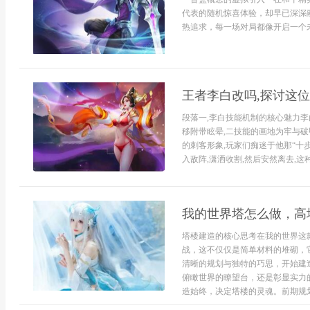
代表的随机惊喜体验，却早已深深
热追求，每一场对局都像开启一个未
王者李白改吗,探讨这
段落一,李白技能机制的核心魅力
移附带眩晕,二技能的画地为牢与破
的刺客形象,玩家们痴迷于他那“十
入敌阵,潇洒收割,然后安然离去,这种
我的世界塔怎么做，高
塔楼建造的核心思考在我的世界这
战，这不仅仅是简单材料的堆砌，
清晰的规划与独特的巧思，开始建
俯瞰世界的瞭望台，还是彰显实力
造始终，决定塔楼的灵魂。前期规划