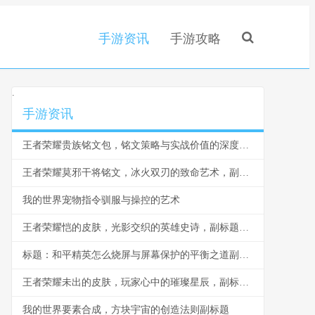
手游资讯
手游攻略
.
手游资讯
王者荣耀贵族铭文包，铭文策略与实战价值的深度剖析
王者荣耀莫邪干将铭文，冰火双刃的致命艺术，副标题，穿透与精准的终极博弈
我的世界宠物指令驯服与操控的艺术
王者荣耀恺的皮肤，光影交织的英雄史诗，副标题，铠甲之下，荣耀之心
标题：和平精英怎么烧屏与屏幕保护的平衡之道副标题：资深玩家的实战心得与屏幕养护指南
王者荣耀未出的皮肤，玩家心中的璀璨星辰，副标题，那些期待中的战场华裳
我的世界要素合成，方块宇宙的创造法则副标题