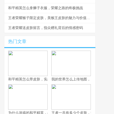
和平精英怎么拿狮子衣服，荣耀之路的终极挑战
王者荣耀猴子限定皮肤，美猴王皮肤的魅力与价值，一段关于皮肤设计的深度剖析
王者荣耀送皮肤留言，指尖赠礼背后的情感密码
热门文章
和平精英怎么带皮肤，实战与风格的平衡艺术副标题，从仓库到战
我的世界怎么上传地图，资深玩家分享
为什么游戏的和平精英，战术竞技浪潮中的独特答案
王者一共有多少个皮肤，数字背后的荣