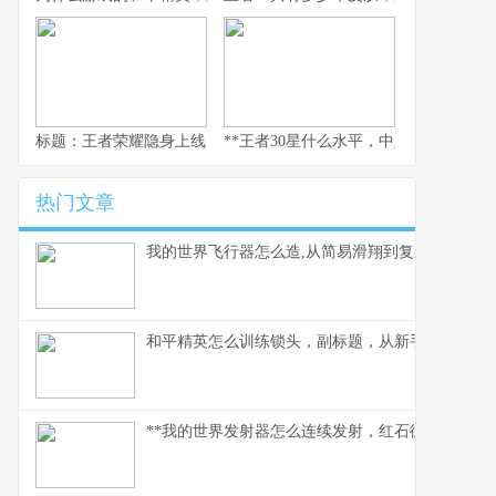
标题：王者荣耀隐身上线，一个资深玩家的战略视野与心灵独白
**王者30星什么水平，中坚力量的荣耀与
热门文章
我的世界飞行器怎么造,从简易滑翔到复杂引擎
和平精英怎么训练锁头，副标题，从新手到高手的
**我的世界发射器怎么连续发射，红石循环的奥妙解