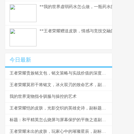
**我的世界虚弱药水怎么做，一瓶药水的救赎之路
**王者荣耀赠送皮肤，情感与竞技交融的独特纽带*
今日最新
王者荣耀贵族铭文包，铭文策略与实战价值的深度剖析
王者荣耀莫邪干将铭文，冰火双刃的致命艺术，副标题，穿透与精准的终极博弈
我的世界宠物指令驯服与操控的艺术
王者荣耀恺的皮肤，光影交织的英雄史诗，副标题，铠甲之下，荣耀之心
标题：和平精英怎么烧屏与屏幕保护的平衡之道副标题：资深玩家的实战心得与屏幕养护指南
王者荣耀未出的皮肤，玩家心中的璀璨星辰，副标题，那些期待中的战场华裳