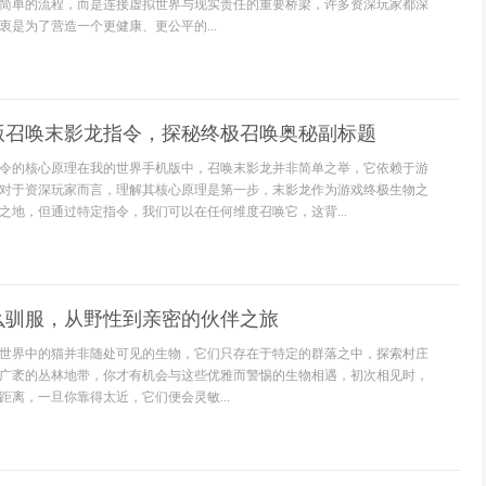
简单的流程，而是连接虚拟世界与现实责任的重要桥梁，许多资深玩家都深
衷是为了营造一个更健康、更公平的...
版召唤末影龙指令，探秘终极召唤奥秘副标题
令的核心原理在我的世界手机版中，召唤末影龙并非简单之举，它依赖于游
对于资深玩家而言，理解其核心原理是第一步，末影龙作为游戏终极生物之
之地，但通过特定指令，我们可以在任何维度召唤它，这背...
么驯服，从野性到亲密的伙伴之旅
世界中的猫并非随处可见的生物，它们只存在于特定的群落之中，探索村庄
广袤的丛林地带，你才有机会与这些优雅而警惕的生物相遇，初次相见时，
距离，一旦你靠得太近，它们便会灵敏...