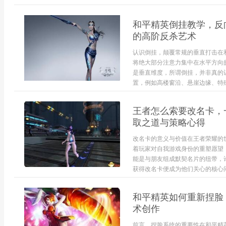
和平精英倒挂教学，反
的高阶反杀艺术
认识倒挂，颠覆常规的垂直打击在
将绝大部分注意力集中在水平方向
是垂直维度，所谓倒挂，并非真的
置，例如高楼窗沿、悬崖边缘、特殊
王者怎么索要改名卡，
取之道与策略心得
改名卡的意义与价值在王者荣耀的
着玩家对自我游戏身份的重塑愿望
能是与朋友组成默契名片的纽带，
获得改名卡便成为他们关心的核心问
和平精英如何重新捏脸
术创作
前言，捏脸系统的重要性在和平精