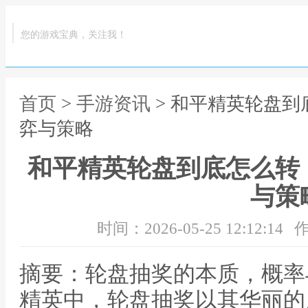
您的游戏宝典，关注我！
首页
>
手游资讯
> 和平精英轮盘
弈与策略
和平精英轮盘到底怎么转
与策
时间：2026-05-25 12:12:14
作
摘要：轮盘抽奖的本质，概率
精英中，轮盘抽奖以其华丽的