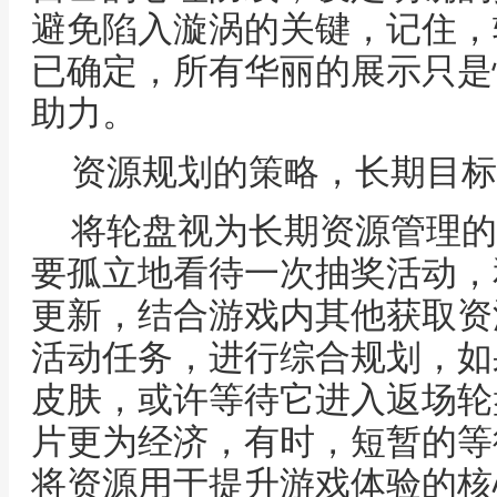
避免陷入漩涡的关键，记住，
已确定，所有华丽的展示只是
助力。
资源规划的策略，长期目标
将轮盘视为长期资源管理的
要孤立地看待一次抽奖活动，
更新，结合游戏内其他获取资
活动任务，进行综合规划，如
皮肤，或许等待它进入返场轮
片更为经济，有时，短暂的等
将资源用于提升游戏体验的核