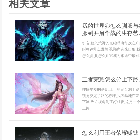
相关文章
我的世界狼怎么驯服与
服到并肩作战的生存艺
引言,踏入荒野的孤独呼唤每次在广
叫往往能点燃希望,那声音来自狼,
怎么驯服,怎么让它成为旅途中最可靠的
王者荣耀怎么分上下路
理解地图的基础,上下的定义源于视
视角决定了路的称呼,我方基地在左
下路,敌方视角则正好相反,这是一
上路...
怎么利用王者荣耀赚钱