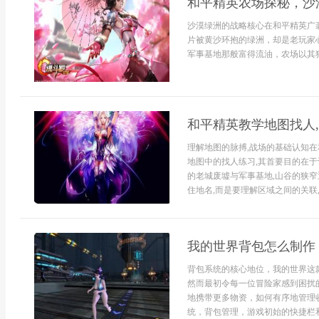
和平精英农场探秘，沙
沙漠绿洲的战略核心在和平精英广
片被黄沙环抱的绿洲，却是老玩家
军事基地那般富得流油，农场以其独
和平精英教学地图找人
理解地图的脉搏,战场的基础认知在
地图中的找人练习,其首要目的在于
的老城废墟与军事基地,山谷的狭窄
住地名,而是要理解区域之间的关联,
我的世界背包怎么制作
背包系统的核心地位，我的世界这
然而最初令每一位冒险家感到困扰
地携带更多物资，如何有序地管理
统，背包管理，游戏初始的快捷栏