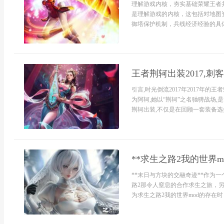
理解游戏内核，夯实基础荣耀王者
是理解游戏的内核，这包括对地图
御塔保护机制，兵线经济经验的具体
王者荆轲出装2017,
引言,时光倒流2017年2017年
为阿轲,她以“荆轲”之名驰骋战场,
荆轲出装,不仅是在回顾一套装备选择
**求生之路2我的世界m
**末日与方块的交融奇迹**作为
路2那令人窒息的合作求生之旅，
为求生之路2我的世界mod的存在时，