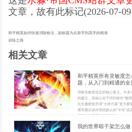
这是
水淼·帝国CMS站群文章
文章，故有此标记(2026-07-09 12
和平精英如何快速消除枪法，副标题为从新手到高手的精准
训练之路
相关文章
和平精英所有灵敏度怎
题，从入门到精通的全
理解灵敏度设定的核心要义。许多
的建立，其核心在于找到操作“顺滑
比生搬硬套所谓“大神方案”更为
通常建议保持系统默认的“中等”
第三人称不开镜状态建议...
我的世界晾干架怎么做