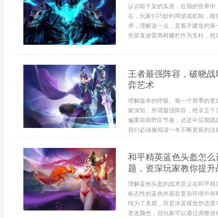
认识晾干架的实质，在我的世界中
在，玩家们巧妙利用游戏机制，模
求，理解这一点，是着手建造的第
先竖直放置两根栅栏作为支柱，然后
王者最强阵容，破晓战
弈艺术
理解版本的呼吸。每一个赛季的更
家深知，所谓最强阵容，绝非五个
偏重前期野区节奏，还是中后期团战
我们必须像阅读一本不断更新的法典
和平精英蓝色头盔怎么
题，资深玩家教你提升
理解蓝色头盔的战术意义在和平精
标志性的蓝色外观在复杂环境中有
纯为了美观，而是涉及视觉舒适度
更改颜色，但玩家可以通过调整游戏