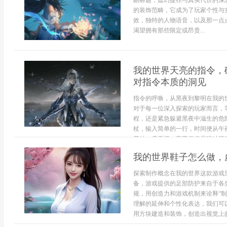
副标题，虚幻捷径与真实代价的深
的装饰范畴，它成为了玩家个性与
效，独特的人物语音，以及那一点
渴望拥有那些限定或昂贵...
我的世界天亮的指令，
对指令本质的洞见
指令的呼唤，从黑夜到黎明在我的
对于每一位深入探索的玩家而言，
程，还是紧急躲避黑夜中滋生的危
杖，输入简单的一行，时间便从午
开的一扇后门，它不仅仅是跳过等待，
我的世界鞋子怎么做，
探索制作概念在我的世界这款游戏
备，游戏提供的足部防护来自于各
规，用创造力和游戏机制来诠释“
理解的延伸和个性化表达，我们可
用方块建造和装饰，创造出视觉上的“