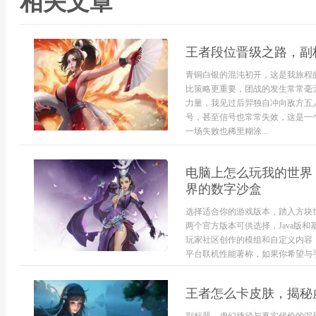
相关文章
王者段位晋级之路，副
青铜白银的混沌初开，这是我旅程
比策略更重要，团战的发生常常毫
力量，我见过后羿独自冲向敌方五人
号，甚至信号也常常失效，这是一
一场失败也稀里糊涂...
电脑上怎么玩我的世界
界的数字沙盒
选择适合你的游戏版本，踏入方块
两个官方版本可供选择，Java版和
玩家社区创作的模组和自定义内容
平台联机性能著称，如果你希望与手
王者怎么卡皮肤，揭秘