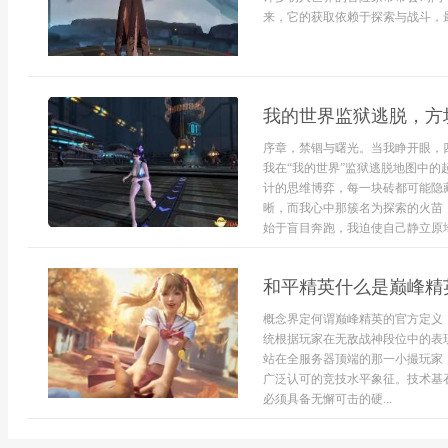
来，它的获取依赖于探索与战斗，最
我的世界监狱逃脱，方
序章，禁锢与曙光。当我睁开眼，
我在“我的世界”监狱逃脱地图中
计的思维博弈，每一块砖都可能隐
晰，而我心中那簇名为探索的火苗
始于盲目奔跑，我迫使自己静立原地.
和平精英什么是巅峰精
概念界定何谓巅峰精英的官方定义
统根据玩家在无敌战神段位中的表
站在全服务器顶端的那一小撮玩家
广泛认可的竞技水平象征。技术基
必须具备无懈可击的硬...