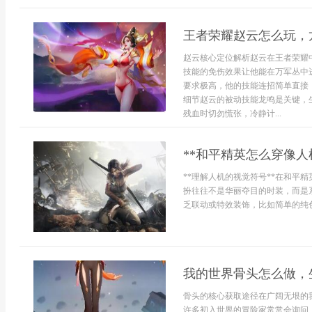
王者荣耀赵云怎么玩，
赵云核心定位解析赵云在王者荣耀
技能的免伤效果让他能在万军丛中
要求极高，他的技能连招简单直接
细节赵云的被动技能龙鸣是关键，
残血时切勿慌张，冷静计...
**和平精英怎么穿像人
**理解人机的视觉符号**在和平
扮往往不是华丽夺目的时装，而是
乏联动或特效装饰，比如简单的纯色.
我的世界骨头怎么做，
骨头的核心获取途径在广阔无垠的
许多初入世界的冒险家常常会询问