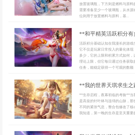
放置玻璃瓶，下方则是燃料与原料
需要准备至少一个玻璃瓶，从水源
位则用于放置燃料与原料，基...
**和平精英活跃积分有
活跃积分基础认知在我漫长的游戏
它不仅是玩家日常投入的量化体现
多少，它的上限和积累方式如何，
理论上限，但它每日通过任务获取
任务，能稳定获得一个可观的数额，
**我的世界天琪求生之
**生存启程，夜幕初临的考验**
是高耸的针叶林与连绵的山脉，那
不同的紧张气息，整合包修改了核
我知道，第一晚的生存是至关重要的