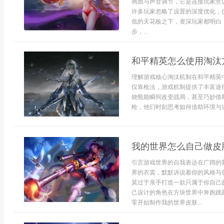
画面与声音调节，它是连接玩家意
许多玩家忽略了设置的深度优化，
低的天花板之下，资深玩家都明白
步，...
和平精英怎么使用淘汰
理解游戏核心淘汰机制在和平精英
仅靠枪法，游戏机制提供了丰富途
烧瓶能瞬间改变战局，甚至巧妙借
枪，他们时刻思考如何借助环境与道
我的世界怎么自己做皮
引言游戏世界的自我表达在广阔的
界的衣裳，默默诉说着你的风格与
莫过于亲手打造一款只属于你自己
己设计的角色在方块世界中奔跑跳
零开始制作我的世界皮肤...